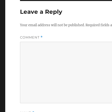
Leave a Reply
Your email address will not be published.
Required fields
COMMENT
*