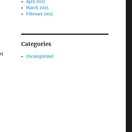
April 2025
March 2025
February 2025
Categories
ot
Uncategorized