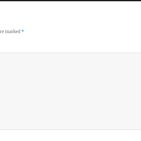
 are marked
*