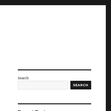
g
Search
SEARCH