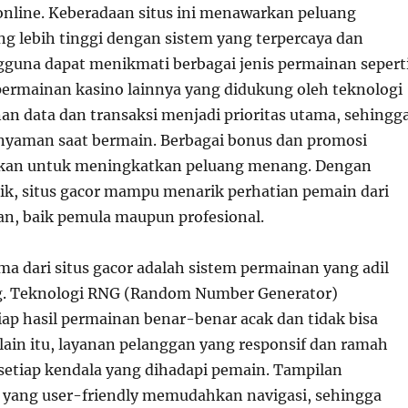
online. Keberadaan situs ini menawarkan peluang
 lebih tinggi dengan sistem yang terpercaya dan
gguna dapat menikmati berbagai jenis permainan sepert
 permainan kasino lainnya yang didukung oleh teknologi
an data dan transaksi menjadi prioritas utama, sehingg
nyaman saat bermain. Berbagai bonus dan promosi
akan untuk meningkatkan peluang menang. Dengan
aik, situs gacor mampu menarik perhatian pemain dari
an, baik pemula maupun profesional.
a dari situs gacor adalah sistem permainan yang adil
ng. Teknologi RNG (Random Number Generator)
ap hasil permainan benar-benar acak dan tidak bisa
lain itu, layanan pelanggan yang responsif dan ramah
etiap kendala yang dihadapi pemain. Tampilan
 yang user-friendly memudahkan navigasi, sehingga