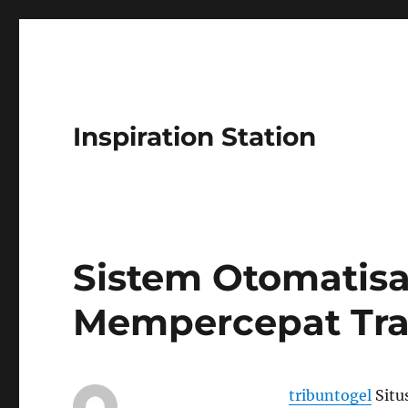
Inspiration Station
Sistem Otomatisas
Mempercepat Tra
tribuntogel
Situ