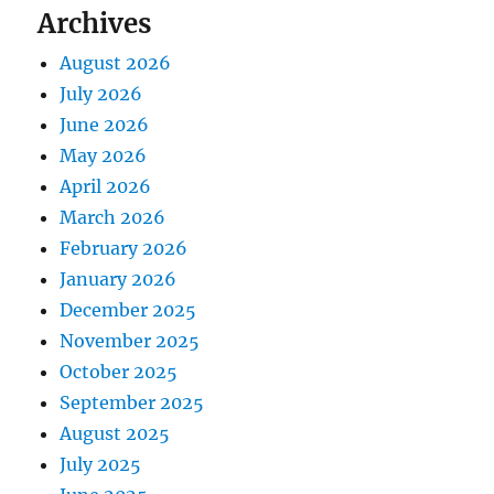
Archives
August 2026
July 2026
June 2026
May 2026
April 2026
March 2026
February 2026
January 2026
December 2025
November 2025
October 2025
September 2025
August 2025
July 2025