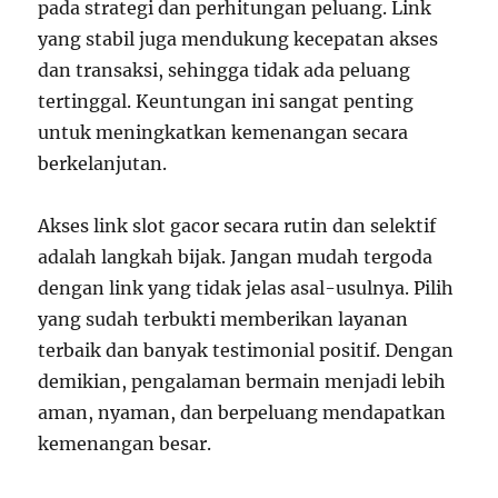
pada strategi dan perhitungan peluang. Link
yang stabil juga mendukung kecepatan akses
dan transaksi, sehingga tidak ada peluang
tertinggal. Keuntungan ini sangat penting
untuk meningkatkan kemenangan secara
berkelanjutan.
Akses link slot gacor secara rutin dan selektif
adalah langkah bijak. Jangan mudah tergoda
dengan link yang tidak jelas asal-usulnya. Pilih
yang sudah terbukti memberikan layanan
terbaik dan banyak testimonial positif. Dengan
demikian, pengalaman bermain menjadi lebih
aman, nyaman, dan berpeluang mendapatkan
kemenangan besar.