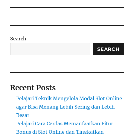
Search
SEARCH
Recent Posts
Pelajari Teknik Mengelola Modal Slot Online
agar Bisa Menang Lebih Sering dan Lebih
Besar
Pelajari Cara Cerdas Memanfaatkan Fitur
Bonus di Slot Online dan Tingkatkan