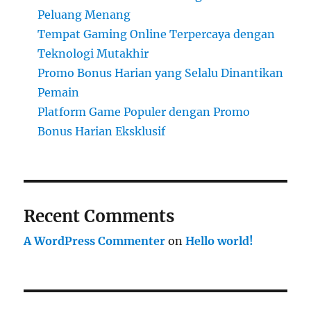
Peluang Menang
Tempat Gaming Online Terpercaya dengan
Teknologi Mutakhir
Promo Bonus Harian yang Selalu Dinantikan
Pemain
Platform Game Populer dengan Promo
Bonus Harian Eksklusif
Recent Comments
A WordPress Commenter
on
Hello world!