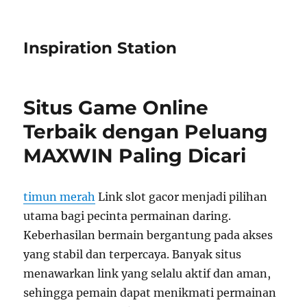
Inspiration Station
Situs Game Online
Terbaik dengan Peluang
MAXWIN Paling Dicari
timun merah
Link slot gacor menjadi pilihan
utama bagi pecinta permainan daring.
Keberhasilan bermain bergantung pada akses
yang stabil dan terpercaya. Banyak situs
menawarkan link yang selalu aktif dan aman,
sehingga pemain dapat menikmati permainan