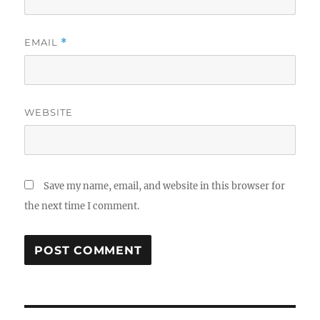
EMAIL
*
WEBSITE
Save my name, email, and website in this browser for
the next time I comment.