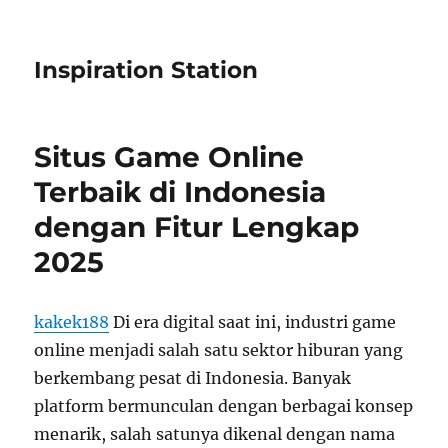
Inspiration Station
Situs Game Online
Terbaik di Indonesia
dengan Fitur Lengkap
2025
kakek188
Di era digital saat ini, industri game
online menjadi salah satu sektor hiburan yang
berkembang pesat di Indonesia. Banyak
platform bermunculan dengan berbagai konsep
menarik, salah satunya dikenal dengan nama