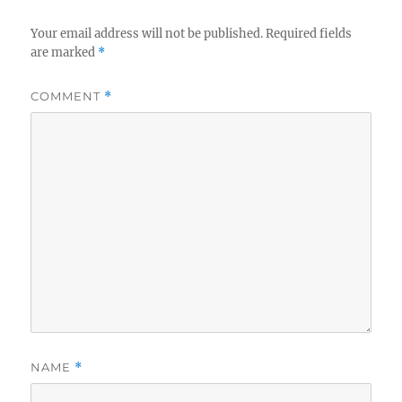
Your email address will not be published.
Required fields
are marked
*
COMMENT
*
NAME
*