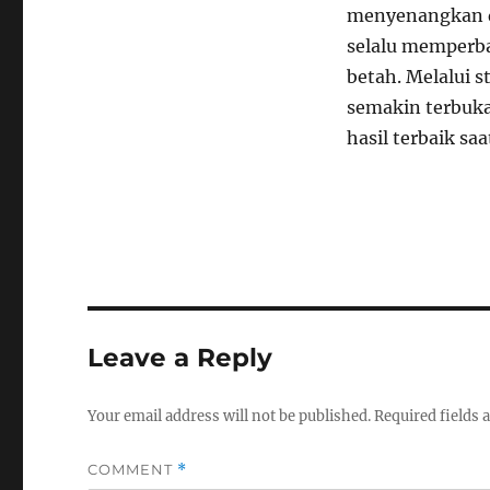
menyenangkan da
selalu memperba
betah. Melalui 
semakin terbuka
hasil terbaik saa
Leave a Reply
Your email address will not be published.
Required fields
COMMENT
*