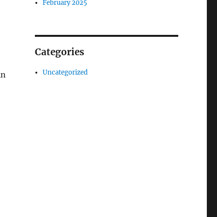
February 2025
t
Categories
Uncategorized
in
h