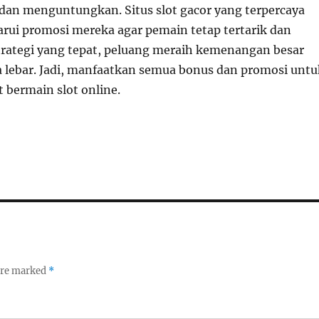
n menguntungkan. Situs slot gacor yang terpercaya
rui promosi mereka agar pemain tetap tertarik dan
strategi yang tepat, peluang meraih kemenangan besar
 lebar. Jadi, manfaatkan semua bonus dan promosi untu
t bermain slot online.
 are marked
*