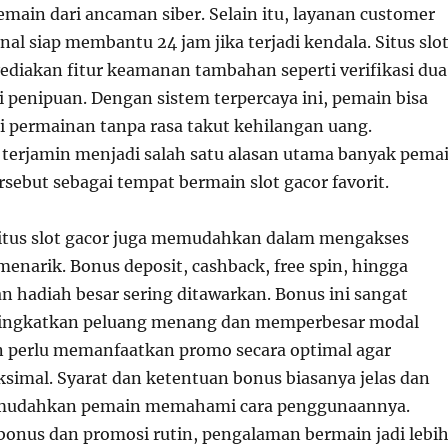
main dari ancaman siber. Selain itu, layanan customer
nal siap membantu 24 jam jika terjadi kendala. Situs slo
ediakan fitur keamanan tambahan seperti verifikasi dua
i penipuan. Dengan sistem terpercaya ini, pemain bisa
 permainan tanpa rasa takut kehilangan uang.
erjamin menjadi salah satu alasan utama banyak pema
rsebut sebagai tempat bermain slot gacor favorit.
tus slot gacor juga memudahkan dalam mengakses
enarik. Bonus deposit, cashback, free spin, hingga
 hadiah besar sering ditawarkan. Bonus ini sangat
ngkatkan peluang menang dan memperbesar modal
 perlu memanfaatkan promo secara optimal agar
imal. Syarat dan ketentuan bonus biasanya jelas dan
mudahkan pemain memahami cara penggunaannya.
onus dan promosi rutin, pengalaman bermain jadi lebi