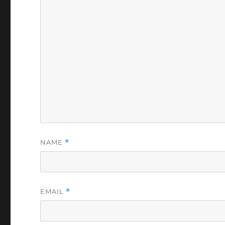
NAME
*
EMAIL
*