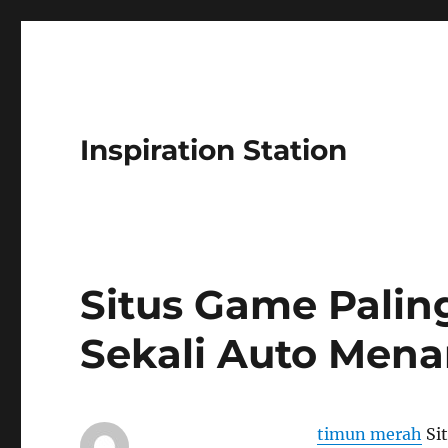
Inspiration Station
Situs Game Palin
Sekali Auto Men
timun merah
Sit