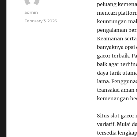
peluang kemena
Author
admin
mencari platfor
Posted
February 3, 2026
keuntungan maks
on
pengalaman be
Keamanan serta 
banyaknya opsi d
gacor terbaik. P
baik agar terhin
daya tarik uta
lama. Penggunaa
transaksi aman 
kemenangan besar
Situs slot gaco
variatif. Mulai d
tersedia lengka