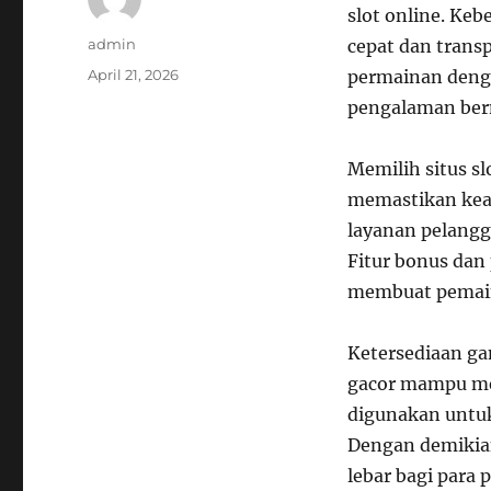
slot online. Keb
Author
admin
cepat dan trans
Posted
April 21, 2026
permainan deng
on
pengalaman ber
Memilih situs sl
memastikan kea
layanan pelangg
Fitur bonus dan
membuat pemain
Ketersediaan gam
gacor mampu me
digunakan untuk
Dengan demikia
lebar bagi para 