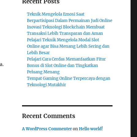
Recent Posts
Teknik Mengelola Emosi Saat
Berpartisipasi Dalam Permainan Judi Online
Inovasi Teknologi Blockchain Membuat
Transaksi Lebih Transparan dan Aman
Pelajari Teknik Mengelola Modal Slot
Online agar Bisa Menang Lebih Sering dan
Lebih Besar
Pelajari Cara Cerdas Memanfaatkan Fitur
a.
Bonus di Slot Online dan Tingkatkan
Peluang Menang
Tempat Gaming Online Terpercaya dengan
Teknologi Mutakhir
Recent Comments
A WordPress Commenter
on
Hello world!