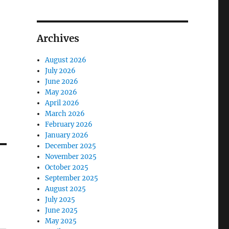
Archives
August 2026
July 2026
June 2026
May 2026
April 2026
March 2026
February 2026
January 2026
December 2025
November 2025
October 2025
September 2025
August 2025
July 2025
June 2025
May 2025