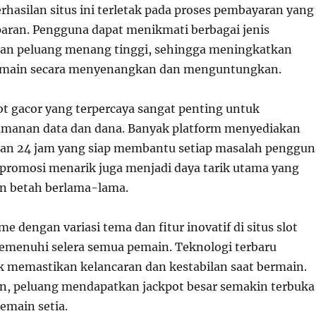
erhasilan situs ini terletak pada proses pembayaran yang
paran. Pengguna dapat menikmati berbagai jenis
an peluang menang tinggi, sehingga meningkatkan
main secara menyenangkan dan menguntungkan.
ot gacor yang terpercaya sangat penting untuk
manan data dan dana. Banyak platform menyediakan
an 24 jam yang siap membantu setiap masalah penggun
 promosi menarik juga menjadi daya tarik utama yang
 betah berlama-lama.
e dengan variasi tema dan fitur inovatif di situs slot
menuhi selera semua pemain. Teknologi terbaru
 memastikan kelancaran dan kestabilan saat bermain.
n, peluang mendapatkan jackpot besar semakin terbuka
pemain setia.