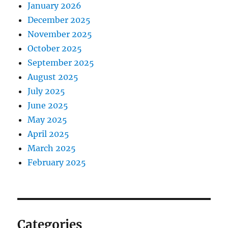
January 2026
December 2025
November 2025
October 2025
September 2025
August 2025
July 2025
June 2025
May 2025
April 2025
March 2025
February 2025
Categories