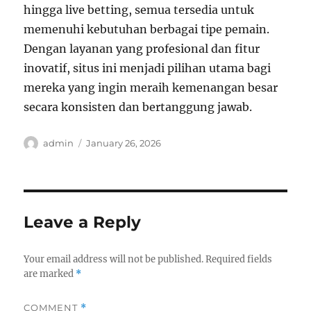
hingga live betting, semua tersedia untuk
memenuhi kebutuhan berbagai tipe pemain.
Dengan layanan yang profesional dan fitur
inovatif, situs ini menjadi pilihan utama bagi
mereka yang ingin meraih kemenangan besar
secara konsisten dan bertanggung jawab.
Author
Posted
admin
January 26, 2026
on
Leave a Reply
Your email address will not be published.
Required fields
are marked
*
COMMENT
*