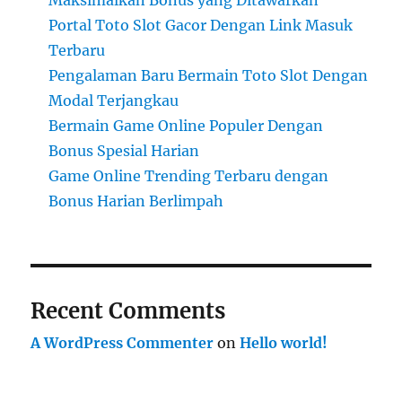
Maksimalkan Bonus yang Ditawarkan
Portal Toto Slot Gacor Dengan Link Masuk
Terbaru
Pengalaman Baru Bermain Toto Slot Dengan
Modal Terjangkau
Bermain Game Online Populer Dengan
Bonus Spesial Harian
Game Online Trending Terbaru dengan
Bonus Harian Berlimpah
Recent Comments
A WordPress Commenter
on
Hello world!