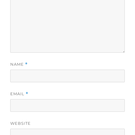
NAME
*
EMAIL
*
WEBSITE