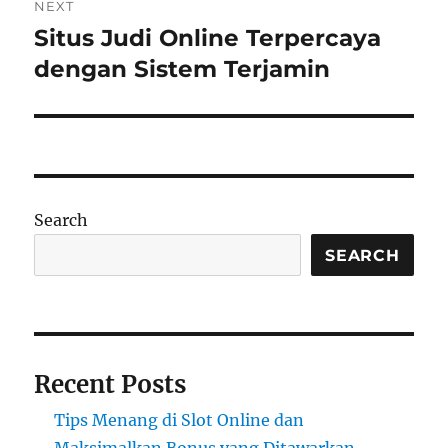
NEXT
Situs Judi Online Terpercaya
Next
post:
dengan Sistem Terjamin
Search
SEARCH
Recent Posts
Tips Menang di Slot Online dan