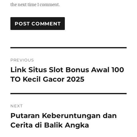
the next time I comment.
Post
PREVIOUS
navigation
Link Situs Slot Bonus Awal 100
Previous
post:
TO Kecil Gacor 2025
NEXT
Putaran Keberuntungan dan
Next
post:
Cerita di Balik Angka