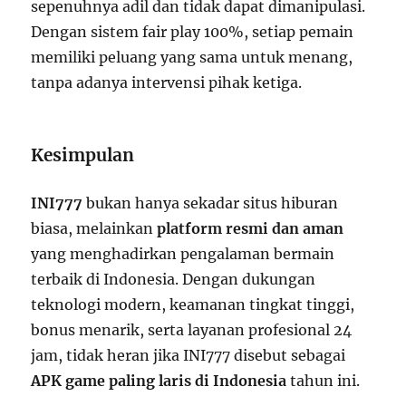
sepenuhnya adil dan tidak dapat dimanipulasi.
Dengan sistem fair play 100%, setiap pemain
memiliki peluang yang sama untuk menang,
tanpa adanya intervensi pihak ketiga.
Kesimpulan
INI777
bukan hanya sekadar situs hiburan
biasa, melainkan
platform resmi dan aman
yang menghadirkan pengalaman bermain
terbaik di Indonesia. Dengan dukungan
teknologi modern, keamanan tingkat tinggi,
bonus menarik, serta layanan profesional 24
jam, tidak heran jika INI777 disebut sebagai
APK game paling laris di Indonesia
tahun ini.