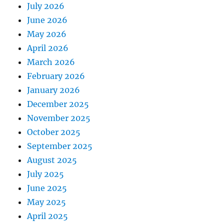
July 2026
June 2026
May 2026
April 2026
March 2026
February 2026
January 2026
December 2025
November 2025
October 2025
September 2025
August 2025
July 2025
June 2025
May 2025
April 2025