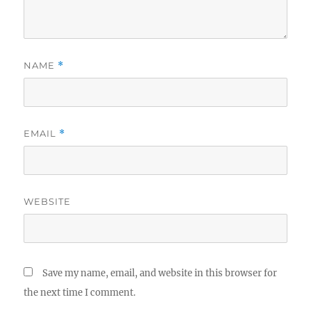
NAME
*
EMAIL
*
WEBSITE
Save my name, email, and website in this browser for
the next time I comment.