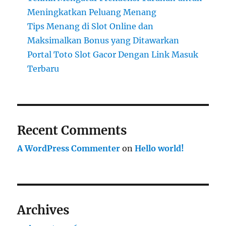
Meningkatkan Peluang Menang
Tips Menang di Slot Online dan
Maksimalkan Bonus yang Ditawarkan
Portal Toto Slot Gacor Dengan Link Masuk
Terbaru
Recent Comments
A WordPress Commenter
on
Hello world!
Archives