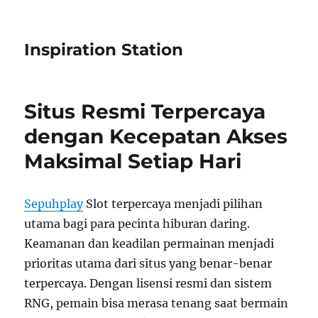
Inspiration Station
Situs Resmi Terpercaya
dengan Kecepatan Akses
Maksimal Setiap Hari
Sepuhplay
Slot terpercaya menjadi pilihan
utama bagi para pecinta hiburan daring.
Keamanan dan keadilan permainan menjadi
prioritas utama dari situs yang benar-benar
terpercaya. Dengan lisensi resmi dan sistem
RNG, pemain bisa merasa tenang saat bermain