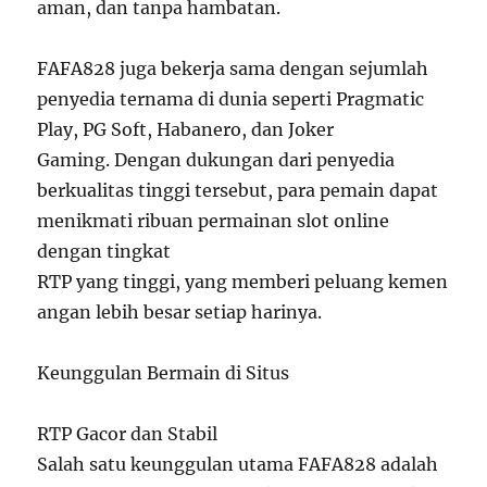
aman, dan tanpa hambatan.
FAFA828 juga bekerja sama dengan sejumlah
penyedia ternama di dunia seperti Pragmatic
Play, PG Soft, Habanero, dan Joker
Gaming. Dengan dukungan dari penyedia
berkualitas tinggi tersebut, para pemain dapat
menikmati ribuan permainan slot online
dengan tingkat
RTP yang tinggi, yang memberi peluang kemen
angan lebih besar setiap harinya.
Keunggulan Bermain di Situs
RTP Gacor dan Stabil
Salah satu keunggulan utama FAFA828 adalah