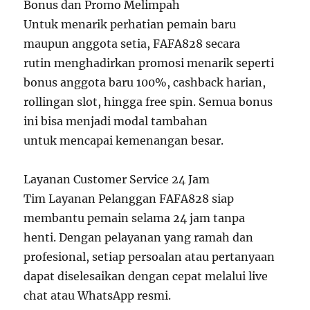
Bonus dan Promo Melimpah
Untuk menarik perhatian pemain baru
maupun anggota setia, FAFA828 secara
rutin menghadirkan promosi menarik seperti
bonus anggota baru 100%, cashback harian,
rollingan slot, hingga free spin. Semua bonus
ini bisa menjadi modal tambahan
untuk mencapai kemenangan besar.
Layanan Customer Service 24 Jam
Tim Layanan Pelanggan FAFA828 siap
membantu pemain selama 24 jam tanpa
henti. Dengan pelayanan yang ramah dan
profesional, setiap persoalan atau pertanyaan
dapat diselesaikan dengan cepat melalui live
chat atau WhatsApp resmi.