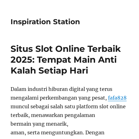
Inspiration Station
Situs Slot Online Terbaik
2025: Tempat Main Anti
Kalah Setiap Hari
Dalam industri hiburan digital yang terus
mengalami perkembangan yang pesat,
fafa828
muncul sebagai salah satu platform slot online
terbaik, menawarkan pengalaman
bermain yang menarik,
aman, serta menguntungkan. Dengan