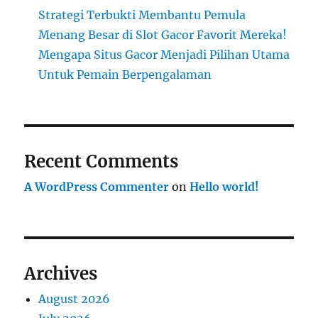
Strategi Terbukti Membantu Pemula
Menang Besar di Slot Gacor Favorit Mereka!
Mengapa Situs Gacor Menjadi Pilihan Utama
Untuk Pemain Berpengalaman
Recent Comments
A WordPress Commenter
on
Hello world!
Archives
August 2026