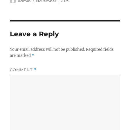
Author
Posted
admin
November 1, 2025
on
Leave a Reply
Your email address will not be published.
Required fields
are marked
*
COMMENT
*