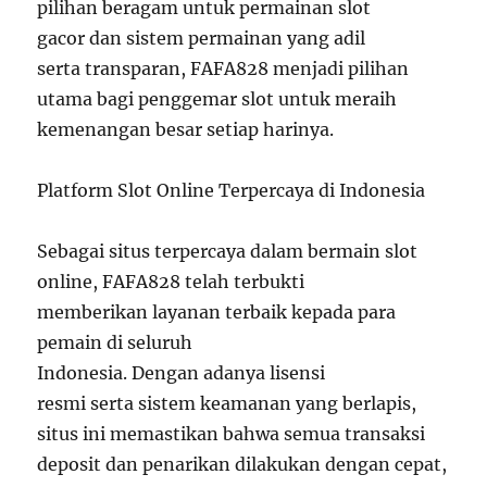
pilihan beragam untuk permainan slot
gacor dan sistem permainan yang adil
serta transparan, FAFA828 menjadi pilihan
utama bagi penggemar slot untuk meraih
kemenangan besar setiap harinya.
Platform Slot Online Terpercaya di Indonesia
Sebagai situs terpercaya dalam bermain slot
online, FAFA828 telah terbukti
memberikan layanan terbaik kepada para
pemain di seluruh
Indonesia. Dengan adanya lisensi
resmi serta sistem keamanan yang berlapis,
situs ini memastikan bahwa semua transaksi
deposit dan penarikan dilakukan dengan cepat,