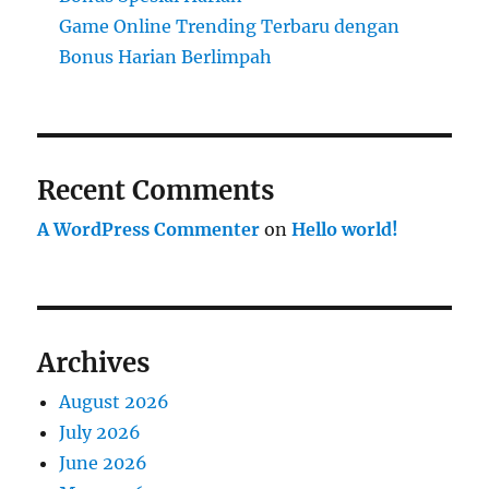
Game Online Trending Terbaru dengan
Bonus Harian Berlimpah
Recent Comments
A WordPress Commenter
on
Hello world!
Archives
August 2026
July 2026
June 2026