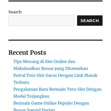
Search
SEARCH
Recent Posts
Tips Menang di Slot Online dan
Maksimalkan Bonus yang Ditawarkan
Portal Toto Slot Gacor Dengan Link Masuk
Terbaru
Pengalaman Baru Bermain Toto Slot Dengan
Modal Terjangkau
Bermain Game Online Populer Dengan
Bonus Spesial Harian