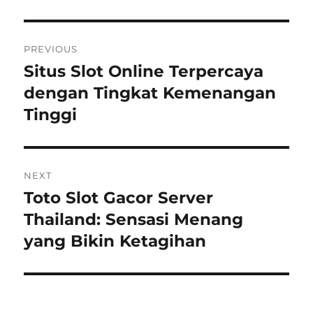
Post
PREVIOUS
navigation
Situs Slot Online Terpercaya
Previous
post:
dengan Tingkat Kemenangan
Tinggi
NEXT
Toto Slot Gacor Server
Next
post:
Thailand: Sensasi Menang
yang Bikin Ketagihan