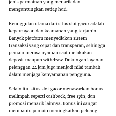
jenis permainan yang menarik dan
menguntungkan setiap hari.
Keunggulan utama dari situs slot gacor adalah
kepercayaan dan keamanan yang terjamin.
Banyak platform menyediakan sistem
transaksi yang cepat dan transparan, sehingga
pemain merasa nyaman saat melakukan
deposit maupun withdraw. Dukungan layanan
pelanggan 24 jam juga menjadi nilai tambah
dalam menjaga kenyamanan pengguna.
Selain itu, situs slot gacor menawarkan bonus
melimpah seperti cashback, free spin, dan
promosi menarik lainnya. Bonus ini sangat
membantu pemain meningkatkan peluang