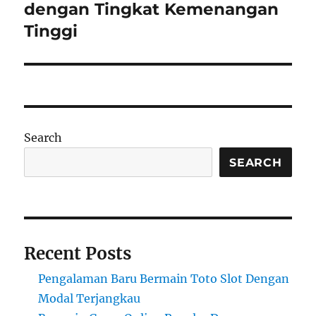
post:
dengan Tingkat Kemenangan
Tinggi
Search
SEARCH
Recent Posts
Pengalaman Baru Bermain Toto Slot Dengan
Modal Terjangkau