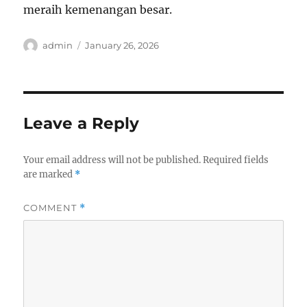
meraih kemenangan besar.
Author
Posted
admin
January 26, 2026
on
Leave a Reply
Your email address will not be published.
Required fields
are marked
*
COMMENT
*