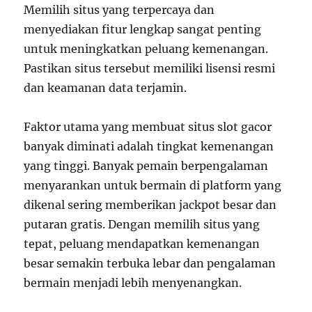
Memilih situs yang terpercaya dan
menyediakan fitur lengkap sangat penting
untuk meningkatkan peluang kemenangan.
Pastikan situs tersebut memiliki lisensi resmi
dan keamanan data terjamin.
Faktor utama yang membuat situs slot gacor
banyak diminati adalah tingkat kemenangan
yang tinggi. Banyak pemain berpengalaman
menyarankan untuk bermain di platform yang
dikenal sering memberikan jackpot besar dan
putaran gratis. Dengan memilih situs yang
tepat, peluang mendapatkan kemenangan
besar semakin terbuka lebar dan pengalaman
bermain menjadi lebih menyenangkan.