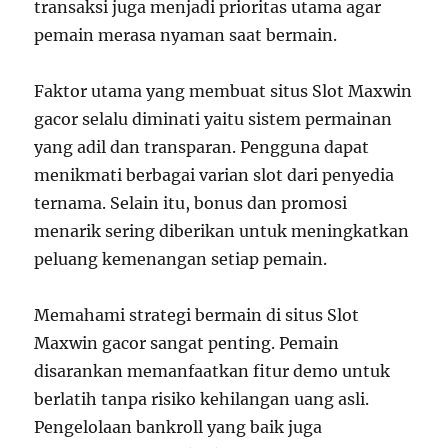
transaksi juga menjadi prioritas utama agar
pemain merasa nyaman saat bermain.
Faktor utama yang membuat situs Slot Maxwin
gacor selalu diminati yaitu sistem permainan
yang adil dan transparan. Pengguna dapat
menikmati berbagai varian slot dari penyedia
ternama. Selain itu, bonus dan promosi
menarik sering diberikan untuk meningkatkan
peluang kemenangan setiap pemain.
Memahami strategi bermain di situs Slot
Maxwin gacor sangat penting. Pemain
disarankan memanfaatkan fitur demo untuk
berlatih tanpa risiko kehilangan uang asli.
Pengelolaan bankroll yang baik juga