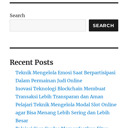
Search
SEARCH
Recent Posts
Teknik Mengelola Emosi Saat Berpartisipasi
Dalam Permainan Judi Online
Inovasi Teknologi Blockchain Membuat
Transaksi Lebih Transparan dan Aman
Pelajari Teknik Mengelola Modal Slot Online
agar Bisa Menang Lebih Sering dan Lebih
Besar