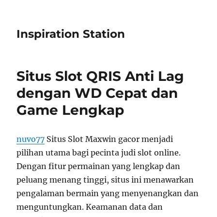
Inspiration Station
Situs Slot QRIS Anti Lag
dengan WD Cepat dan
Game Lengkap
nuvo77
Situs Slot Maxwin gacor menjadi
pilihan utama bagi pecinta judi slot online.
Dengan fitur permainan yang lengkap dan
peluang menang tinggi, situs ini menawarkan
pengalaman bermain yang menyenangkan dan
menguntungkan. Keamanan data dan