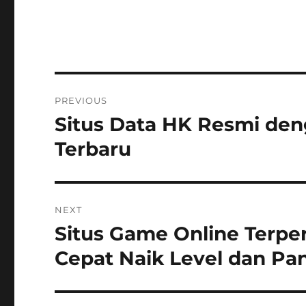
Post
PREVIOUS
navigation
Situs Data HK Resmi de
Previous
post:
Terbaru
NEXT
Situs Game Online Terpe
Next
post:
Cepat Naik Level dan Pa