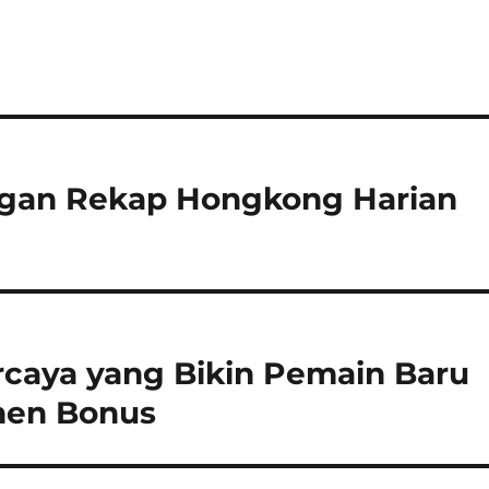
ngan Rekap Hongkong Harian
rcaya yang Bikin Pemain Baru
nen Bonus