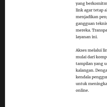
yang berkomitme
link agar tetap 
menjadikan pen
gangguan teknis
mereka. Transpa
layanan ini.
Akses melalui li
mulai dari komp
tampilan yang u
kalangan. Denga
kendala pengguna
untuk meningka
online.