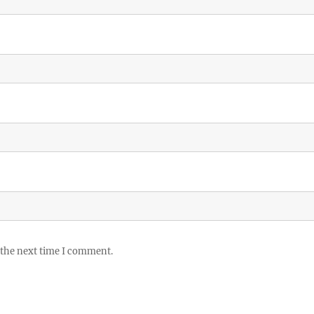
 the next time I comment.