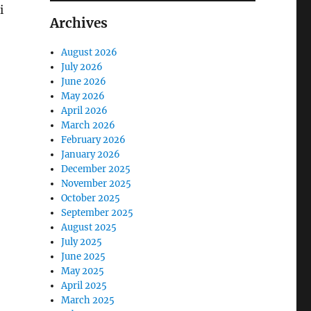
i
Archives
August 2026
July 2026
June 2026
May 2026
April 2026
March 2026
February 2026
January 2026
December 2025
November 2025
October 2025
September 2025
August 2025
July 2025
June 2025
May 2025
April 2025
March 2025