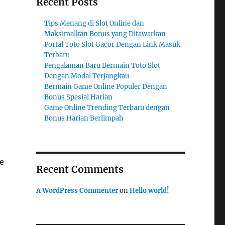
Recent Posts
Tips Menang di Slot Online dan
Maksimalkan Bonus yang Ditawarkan
Portal Toto Slot Gacor Dengan Link Masuk
Terbaru
Pengalaman Baru Bermain Toto Slot
Dengan Modal Terjangkau
Bermain Game Online Populer Dengan
Bonus Spesial Harian
Game Online Trending Terbaru dengan
Bonus Harian Berlimpah
e
Recent Comments
A WordPress Commenter
on
Hello world!