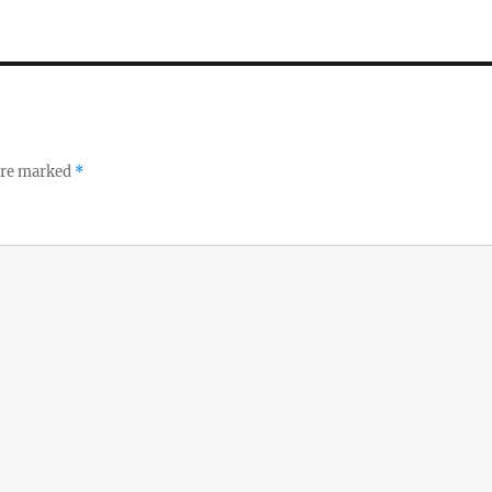
 are marked
*