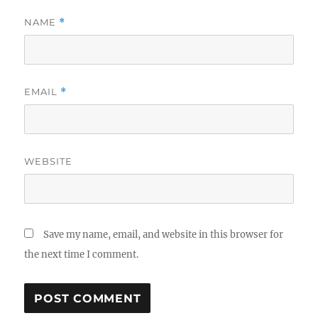
NAME
*
EMAIL
*
WEBSITE
Save my name, email, and website in this browser for
the next time I comment.