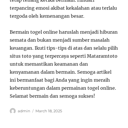
tetap tenang ketika bermain. Hindari
terpancing emosi akibat kekalahan atau terlalu
tergoda oleh kemenangan besar.
Bermain togel online haruslah menjadi hiburan
semata dan bukan menjadi sumber masalah
keuangan. Ikuti tips-tips di atas dan selalu pilih
situs toto yang terpercaya seperti Mataramtoto
untuk memastikan keamanan dan
kenyamanan dalam bermain. Semoga artikel
ini bermanfaat bagi Anda yang ingin meraih
keberuntungan dalam permainan togel online.
Selamat bermain dan semoga sukses!
Author
Posted
admin
March 18, 2025
on