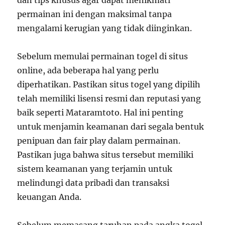
dan tips khusus agar dapat menikmati
permainan ini dengan maksimal tanpa
mengalami kerugian yang tidak diinginkan.
Sebelum memulai permainan togel di situs
online, ada beberapa hal yang perlu
diperhatikan. Pastikan situs togel yang dipilih
telah memiliki lisensi resmi dan reputasi yang
baik seperti Mataramtoto. Hal ini penting
untuk menjamin keamanan dari segala bentuk
penipuan dan fair play dalam permainan.
Pastikan juga bahwa situs tersebut memiliki
sistem keamanan yang terjamin untuk
melindungi data pribadi dan transaksi
keuangan Anda.