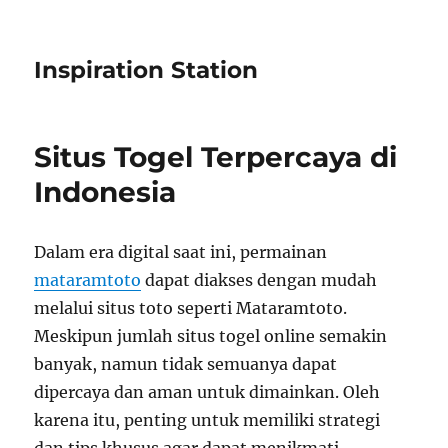
Inspiration Station
Situs Togel Terpercaya di
Indonesia
Dalam era digital saat ini, permainan
mataramtoto
dapat diakses dengan mudah
melalui situs toto seperti Mataramtoto.
Meskipun jumlah situs togel online semakin
banyak, namun tidak semuanya dapat
dipercaya dan aman untuk dimainkan. Oleh
karena itu, penting untuk memiliki strategi