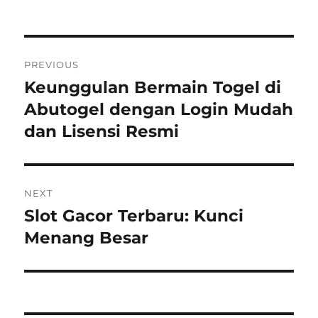
Post
PREVIOUS
navigation
Keunggulan Bermain Togel di
Previous
post:
Abutogel dengan Login Mudah
dan Lisensi Resmi
NEXT
Slot Gacor Terbaru: Kunci
Next
post:
Menang Besar