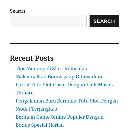
Search
SEARCH
Recent Posts
Tips Menang di Slot Online dan
Maksimalkan Bonus yang Ditawarkan
Portal Toto Slot Gacor Dengan Link Masuk
Terbaru
Pengalaman Baru Bermain Toto Slot Dengan
Modal Terjangkau
Bermain Game Online Populer Dengan
Bonus Spesial Harian