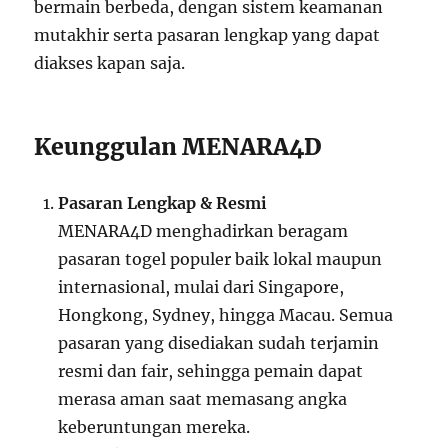
bermain berbeda, dengan sistem keamanan
mutakhir serta pasaran lengkap yang dapat
diakses kapan saja.
Keunggulan MENARA4D
Pasaran Lengkap & Resmi
MENARA4D menghadirkan beragam
pasaran togel populer baik lokal maupun
internasional, mulai dari Singapore,
Hongkong, Sydney, hingga Macau. Semua
pasaran yang disediakan sudah terjamin
resmi dan fair, sehingga pemain dapat
merasa aman saat memasang angka
keberuntungan mereka.