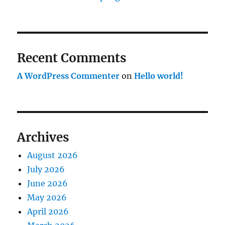
Recent Comments
A WordPress Commenter
on
Hello world!
Archives
August 2026
July 2026
June 2026
May 2026
April 2026