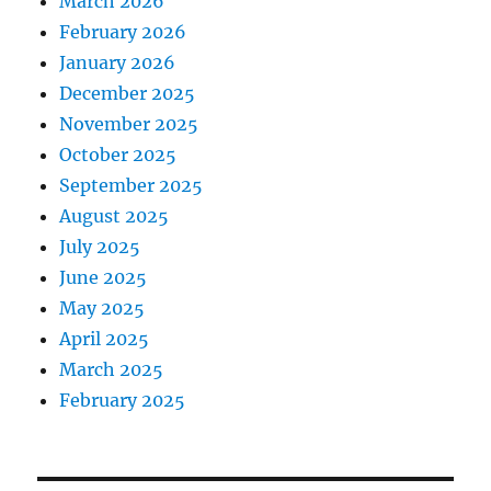
March 2026
February 2026
January 2026
December 2025
November 2025
October 2025
September 2025
August 2025
July 2025
June 2025
May 2025
April 2025
March 2025
February 2025