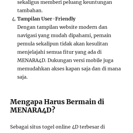
sekaligus memberi peluang keuntungan
tambahan.
Tampilan User-Friendly
Dengan tampilan website modern dan
navigasi yang mudah dipahami, pemain
pemula sekalipun tidak akan kesulitan
menjelajahi semua fitur yang ada di
MENARA4D. Dukungan versi mobile juga
memudahkan akses kapan saja dan di mana
saja.
Mengapa Harus Bermain di
MENARA4D?
Sebagai situs togel online 4D terbesar di