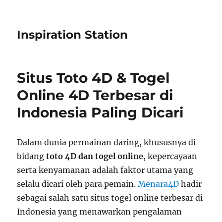
Inspiration Station
Situs Toto 4D & Togel
Online 4D Terbesar di
Indonesia Paling Dicari
Dalam dunia permainan daring, khususnya di
bidang
toto 4D dan togel online
, kepercayaan
serta kenyamanan adalah faktor utama yang
selalu dicari oleh para pemain.
Menara4D
hadir
sebagai salah satu situs togel online terbesar di
Indonesia yang menawarkan pengalaman