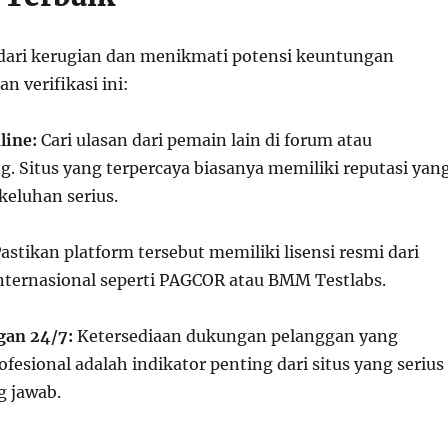
ari kerugian dan menikmati potensi keuntungan
n verifikasi ini:
line:
Cari ulasan dari pemain lain di forum atau
g. Situs yang terpercaya biasanya memiliki reputasi yan
keluhan serius.
astikan platform tersebut memiliki lisensi resmi dari
internasional seperti PAGCOR atau BMM Testlabs.
gan 24/7:
Ketersediaan dukungan pelanggan yang
ofesional adalah indikator penting dari situs yang serius
 jawab.