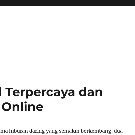
d Terpercaya dan
 Online
nia hiburan daring yang semakin berkembang, dua