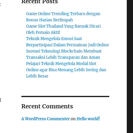
Recent Posts
:
Game Online Trending Terbaru dengan
Bonus Harian Berlimpah
Game Slot Thailand Yang Banyak Dicari
Oleh Pemain Aktif
Teknik Mengelola Emosi Saat
Berpartisipasi Dalam Permainan Judi Online
Inovasi Teknologi Blockchain Membuat
Transaksi Lebih Transparan dan Aman
Pelajari Teknik Mengelola Modal Slot
Online agar Bisa Menang Lebih Sering dan
Lebih Besar
t
Recent Comments
A WordPress Commenter
on
Hello world!