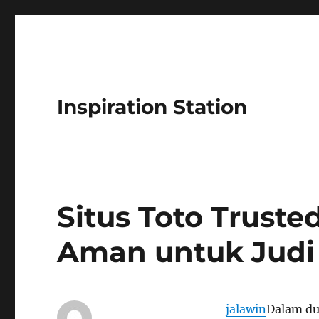
Inspiration Station
Situs Toto Truste
Aman untuk Judi
jalawin
Dalam du