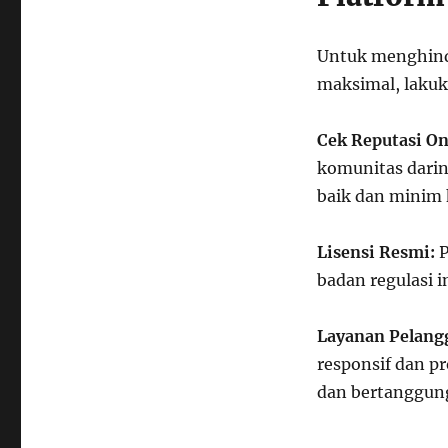
Untuk menghind
maksimal, lakuka
Cek Reputasi On
komunitas darin
baik dan minim 
Lisensi Resmi:
P
badan regulasi 
Layanan Pelang
responsif dan pr
dan bertanggung