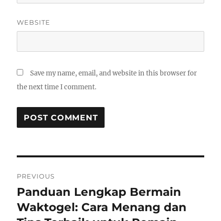
WEBSITE
Save my name, email, and website in this browser for
the next time I comment.
Post
PREVIOUS
navigation
Panduan Lengkap Bermain
Previous
post:
Waktogel: Cara Menang dan