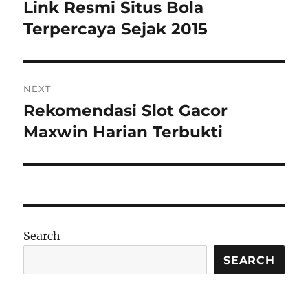
navigation
Link Resmi Situs Bola
Previous
post:
Terpercaya Sejak 2015
NEXT
Rekomendasi Slot Gacor
Next
post:
Maxwin Harian Terbukti
Search
SEARCH