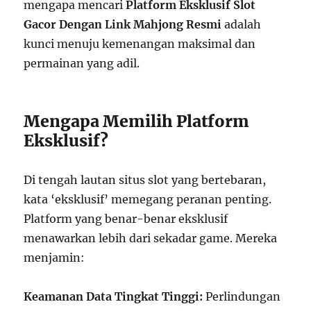
mengapa mencari
Platform Eksklusif Slot
Gacor Dengan Link Mahjong Resmi
adalah
kunci menuju kemenangan maksimal dan
permainan yang adil.
Mengapa Memilih Platform
Eksklusif?
Di tengah lautan situs slot yang bertebaran,
kata ‘eksklusif’ memegang peranan penting.
Platform yang benar-benar eksklusif
menawarkan lebih dari sekadar game. Mereka
menjamin:
Keamanan Data Tingkat Tinggi:
Perlindungan