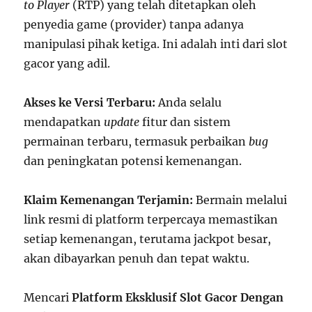
to Player
(RTP) yang telah ditetapkan oleh
penyedia game (provider) tanpa adanya
manipulasi pihak ketiga. Ini adalah inti dari slot
gacor yang adil.
Akses ke Versi Terbaru:
Anda selalu
mendapatkan
update
fitur dan sistem
permainan terbaru, termasuk perbaikan
bug
dan peningkatan potensi kemenangan.
Klaim Kemenangan Terjamin:
Bermain melalui
link resmi di platform terpercaya memastikan
setiap kemenangan, terutama jackpot besar,
akan dibayarkan penuh dan tepat waktu.
Mencari
Platform Eksklusif Slot Gacor Dengan