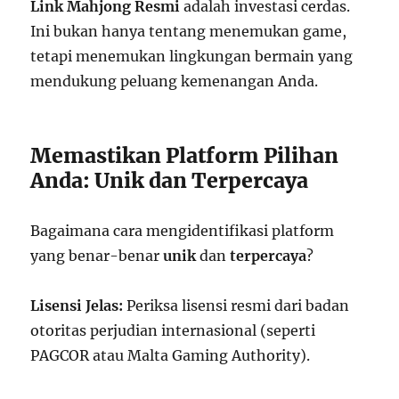
Link Mahjong Resmi
adalah investasi cerdas.
Ini bukan hanya tentang menemukan game,
tetapi menemukan lingkungan bermain yang
mendukung peluang kemenangan Anda.
Memastikan Platform Pilihan
Anda: Unik dan Terpercaya
Bagaimana cara mengidentifikasi platform
yang benar-benar
unik
dan
terpercaya
?
Lisensi Jelas:
Periksa lisensi resmi dari badan
otoritas perjudian internasional (seperti
PAGCOR atau Malta Gaming Authority).