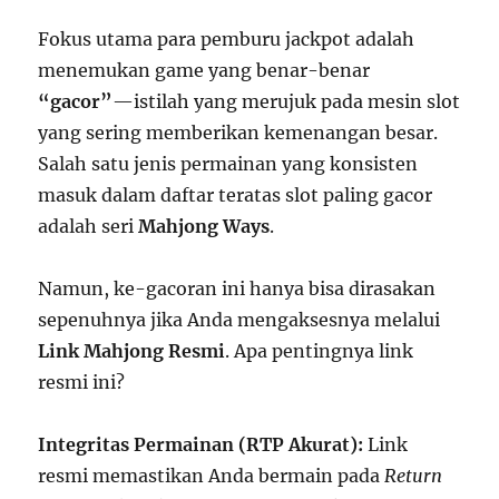
Fokus utama para pemburu jackpot adalah
menemukan game yang benar-benar
“gacor”
—istilah yang merujuk pada mesin slot
yang sering memberikan kemenangan besar.
Salah satu jenis permainan yang konsisten
masuk dalam daftar teratas slot paling gacor
adalah seri
Mahjong Ways
.
Namun, ke-gacoran ini hanya bisa dirasakan
sepenuhnya jika Anda mengaksesnya melalui
Link Mahjong Resmi
. Apa pentingnya link
resmi ini?
Integritas Permainan (RTP Akurat):
Link
resmi memastikan Anda bermain pada
Return