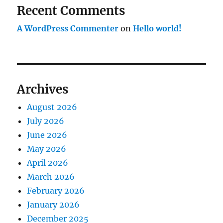
Recent Comments
A WordPress Commenter
on
Hello world!
Archives
August 2026
July 2026
June 2026
May 2026
April 2026
March 2026
February 2026
January 2026
December 2025