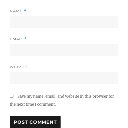
NAME
*
EMAIL
*
WEBSITE
Save my name, email, and website in this browser for
the next time I comment.