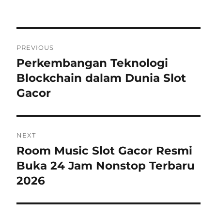
Post
PREVIOUS
navigation
Perkembangan Teknologi
Previous
post:
Blockchain dalam Dunia Slot
Gacor
NEXT
Room Music Slot Gacor Resmi
Next
post:
Buka 24 Jam Nonstop Terbaru
2026