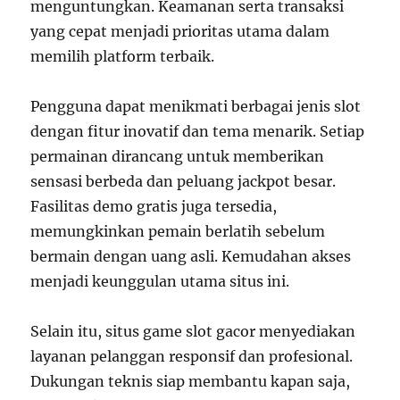
menguntungkan. Keamanan serta transaksi
yang cepat menjadi prioritas utama dalam
memilih platform terbaik.
Pengguna dapat menikmati berbagai jenis slot
dengan fitur inovatif dan tema menarik. Setiap
permainan dirancang untuk memberikan
sensasi berbeda dan peluang jackpot besar.
Fasilitas demo gratis juga tersedia,
memungkinkan pemain berlatih sebelum
bermain dengan uang asli. Kemudahan akses
menjadi keunggulan utama situs ini.
Selain itu, situs game slot gacor menyediakan
layanan pelanggan responsif dan profesional.
Dukungan teknis siap membantu kapan saja,