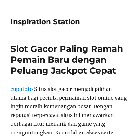
Inspiration Station
Slot Gacor Paling Ramah
Pemain Baru dengan
Peluang Jackpot Cepat
cuputoto
Situs slot gacor menjadi pilihan
utama bagi pecinta permainan slot online yang
ingin meraih kemenangan besar. Dengan
reputasi terpercaya, situs ini menawarkan
berbagai fitur menarik dan game yang
menguntungkan. Kemudahan akses serta