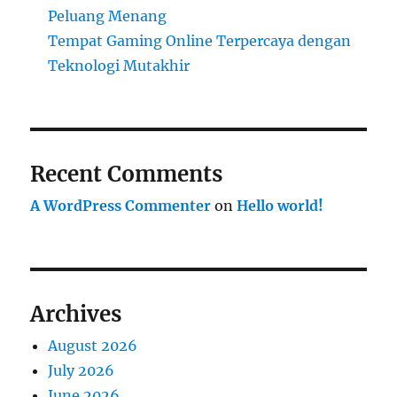
Peluang Menang
Tempat Gaming Online Terpercaya dengan
Teknologi Mutakhir
Recent Comments
A WordPress Commenter
on
Hello world!
Archives
August 2026
July 2026
June 2026