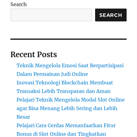
Search
SEARCH
Recent Posts
Teknik Mengelola Emosi Saat Berpartisipasi
Dalam Permainan Judi Online
Inovasi Teknologi Blockchain Membuat
Transaksi Lebih Transparan dan Aman
Pelajari Teknik Mengelola Modal Slot Online
agar Bisa Menang Lebih Sering dan Lebih
Besar
Pelajari Cara Cerdas Memanfaatkan Fitur
Bonus di Slot Online dan Tingkatkan