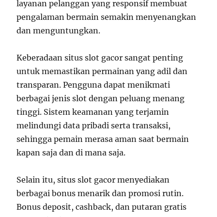
layanan pelanggan yang responsif membuat
pengalaman bermain semakin menyenangkan
dan menguntungkan.
Keberadaan situs slot gacor sangat penting
untuk memastikan permainan yang adil dan
transparan. Pengguna dapat menikmati
berbagai jenis slot dengan peluang menang
tinggi. Sistem keamanan yang terjamin
melindungi data pribadi serta transaksi,
sehingga pemain merasa aman saat bermain
kapan saja dan di mana saja.
Selain itu, situs slot gacor menyediakan
berbagai bonus menarik dan promosi rutin.
Bonus deposit, cashback, dan putaran gratis