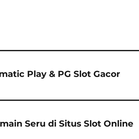
matic Play & PG Slot Gacor
ain Seru di Situs Slot Online