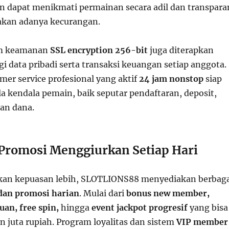
 dapat menikmati permainan secara adil dan transpara
akan adanya kecurangan.
tem keamanan
SSL encryption 256-bit
juga diterapkan
i data pribadi serta transaksi keuangan setiap anggota.
er service profesional yang aktif
24 jam nonstop
siap
 kendala pemain, baik seputar pendaftaran, deposit,
an dana.
Promosi Menggiurkan Setiap Hari
an kepuasan lebih, SLOTLIONS88 menyediakan berbaga
dan promosi harian
. Mulai dari
bonus new member,
an, free spin,
hingga
event jackpot progresif
yang bisa
n juta rupiah. Program loyalitas dan sistem
VIP member