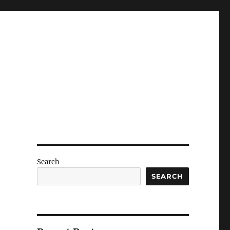
Search
SEARCH