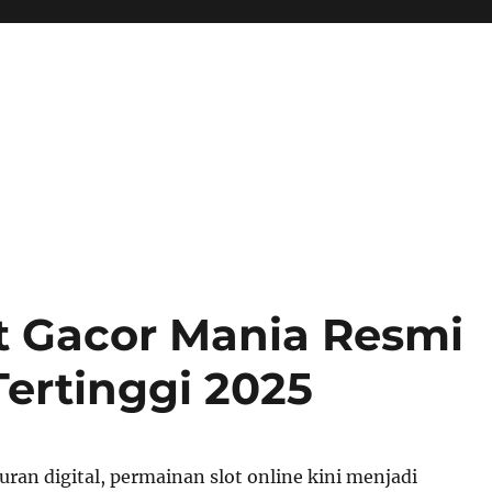
ot Gacor Mania Resmi
ertinggi 2025
ran digital, permainan slot online kini menjadi