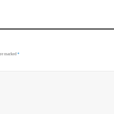
 are marked
*