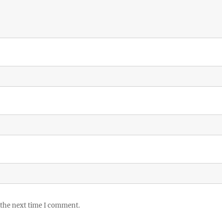
 the next time I comment.