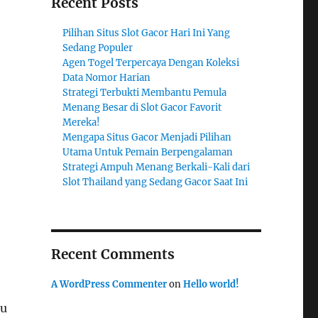
Recent Posts
Pilihan Situs Slot Gacor Hari Ini Yang
Sedang Populer
Agen Togel Terpercaya Dengan Koleksi
Data Nomor Harian
Strategi Terbukti Membantu Pemula
Menang Besar di Slot Gacor Favorit
Mereka!
Mengapa Situs Gacor Menjadi Pilihan
Utama Untuk Pemain Berpengalaman
Strategi Ampuh Menang Berkali-Kali dari
Slot Thailand yang Sedang Gacor Saat Ini
Recent Comments
A WordPress Commenter
on
Hello world!
au