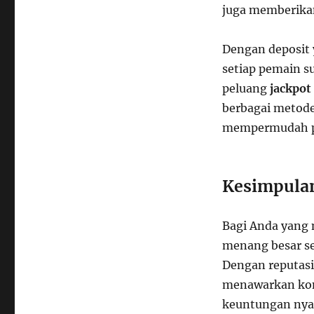
juga memberikan
Dengan deposit 
setiap pemain s
peluang
jackpo
berbagai metode
mempermudah p
Kesimpula
Bagi Anda yang 
menang besar se
Dengan reputasi
menawarkan kom
keuntungan nya