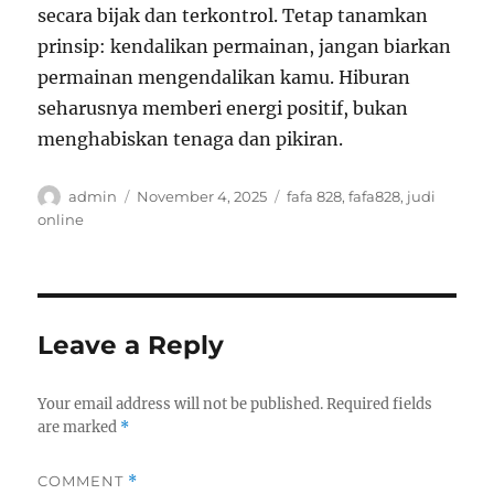
secara bijak dan terkontrol. Tetap tanamkan
prinsip: kendalikan permainan, jangan biarkan
permainan mengendalikan kamu. Hiburan
seharusnya memberi energi positif, bukan
menghabiskan tenaga dan pikiran.
Author
Posted
Tags
admin
November 4, 2025
fafa 828
,
fafa828
,
judi
on
online
Leave a Reply
Your email address will not be published.
Required fields
are marked
*
COMMENT
*