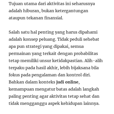
Tujuan utama dari aktivitas ini seharusnya
adalah hiburan, bukan ketergantungan
ataupun tekanan finansial.
Salah satu hal penting yang harus dipahami
adalah konsep peluang. Tidak peduli sehebat
apa pun strategi yang dipakai, semua
permainan yang terkait dengan probabilitas
tetap memiliki unsur ketidakpastian. Alih-alih
terpaku pada hasil akhir, lebih bijaksana bila
fokus pada pengalaman dan kontrol diri.
Bahkan dalam konteks
judi online
,
kemampuan mengatur batas adalah langkah
paling penting agar aktivitas tetap sehat dan
tidak mengganggu aspek kehidupan lainnya.