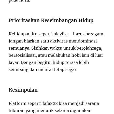
pada hasil.
Prioritaskan Keseimbangan Hidup
Kehidupan itu seperti playlist—harus beragam.
Jangan biarkan satu aktivitas mendominasi
semuanya. Sisihkan waktu untuk berolahraga,
bersosialisasi, atau melakukan hobi lain di luar
layar. Dengan begitu, hidup terasa lebih
seimbang dan mental tetap segar.
Kesimpulan
Platform seperti fafa828 bisa menjadi sarana
hiburan yang menarik selama digunakan