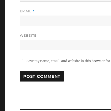
EMAIL
*
WEBSITE
Save my name, email, and website in this browser for