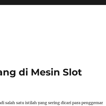
ang di Mesin Slot
di salah satu istilah yang sering dicari para penggemar