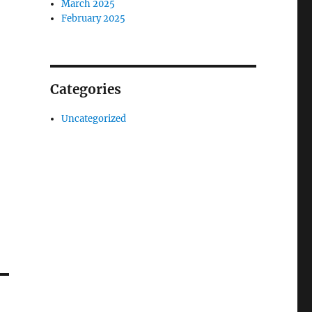
March 2025
February 2025
Categories
Uncategorized