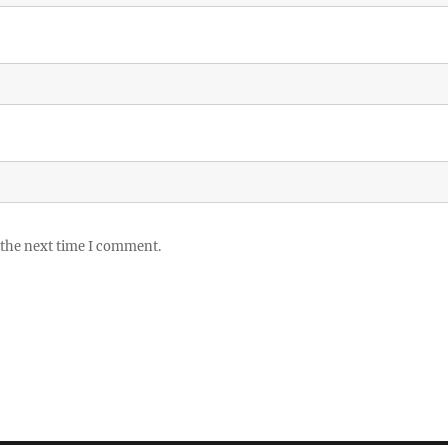
 the next time I comment.