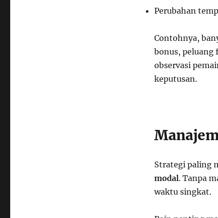
Perubahan temp
Contohnya, ban
bonus, peluang f
observasi pema
keputusan.
Manajeme
Strategi paling
modal
. Tanpa m
waktu singkat.