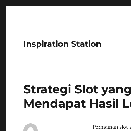
Inspiration Station
Strategi Slot y
Mendapat Hasil L
Permainan slot