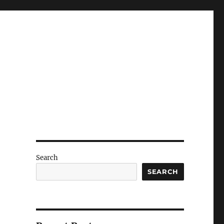
Search
SEARCH