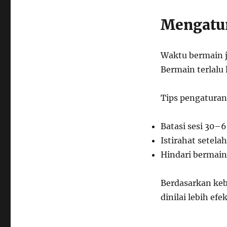
Mengatur
Waktu bermain 
Bermain terlalu
Tips pengaturan
Batasi sesi 30–
Istirahat setel
Hindari bermain 
Berdasarkan keb
dinilai lebih ef