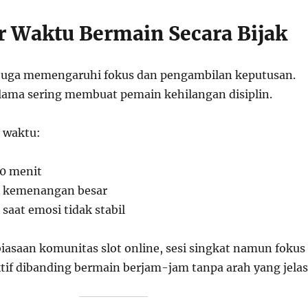
 Waktu Bermain Secara Bijak
juga memengaruhi fokus dan pengambilan keputusan.
 lama sering membuat pemain kehilangan disiplin.
 waktu:
60 menit
ah kemenangan besar
saat emosi tidak stabil
iasaan komunitas slot online, sesi singkat namun fokus
ektif dibanding bermain berjam-jam tanpa arah yang jelas