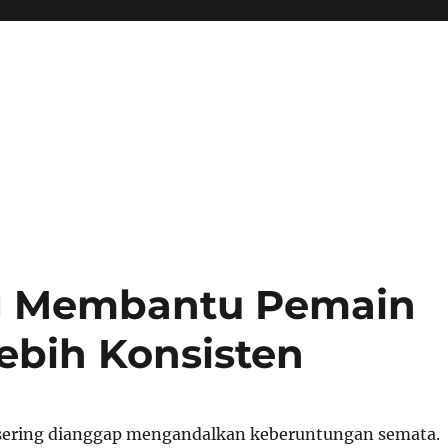
ang Membantu Pemain
ebih Konsisten
 sering dianggap mengandalkan keberuntungan semata.