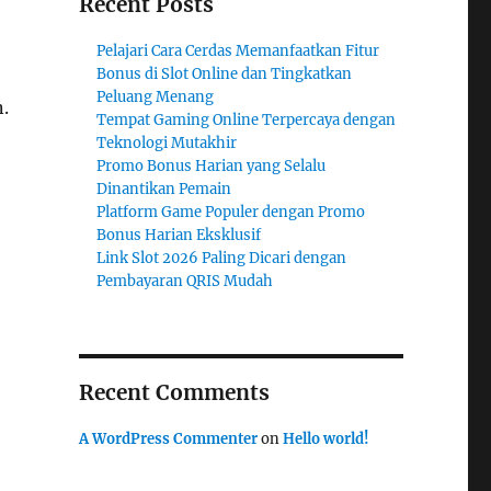
Recent Posts
Pelajari Cara Cerdas Memanfaatkan Fitur
Bonus di Slot Online dan Tingkatkan
Peluang Menang
.
Tempat Gaming Online Terpercaya dengan
Teknologi Mutakhir
Promo Bonus Harian yang Selalu
Dinantikan Pemain
Platform Game Populer dengan Promo
Bonus Harian Eksklusif
Link Slot 2026 Paling Dicari dengan
Pembayaran QRIS Mudah
Recent Comments
A WordPress Commenter
on
Hello world!