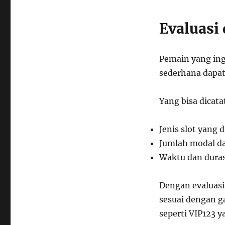
Evaluasi
Pemain yang ing
sederhana dapat
Yang bisa dicata
Jenis slot yang
Jumlah modal da
Waktu dan dura
Dengan evaluasi
sesuai dengan g
seperti VIP123 