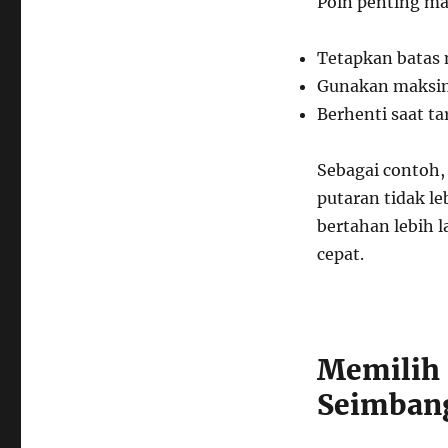
Poin penting m
Tetapkan batas 
Gunakan maksim
Berhenti saat ta
Sebagai contoh, 
putaran tidak l
bertahan lebih 
cepat.
Memilih 
Seimban