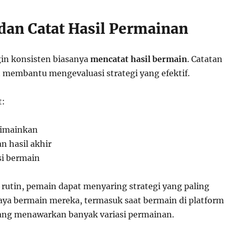
 dan Catat Hasil Permainan
in konsisten biasanya
mencatat hasil bermain
. Catatan
 membantu mengevaluasi strategi yang efektif.
t:
 dimainkan
n hasil akhir
si bermain
 rutin, pemain dapat menyaring strategi yang paling
aya bermain mereka, termasuk saat bermain di platform
yang menawarkan banyak variasi permainan.