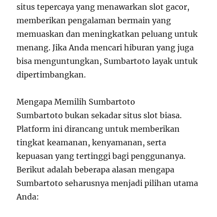
situs tepercaya yang menawarkan slot gacor,
memberikan pengalaman bermain yang
memuaskan dan meningkatkan peluang untuk
menang. Jika Anda mencari hiburan yang juga
bisa menguntungkan, Sumbartoto layak untuk
dipertimbangkan.
Mengapa Memilih Sumbartoto
Sumbartoto bukan sekadar situs slot biasa.
Platform ini dirancang untuk memberikan
tingkat keamanan, kenyamanan, serta
kepuasan yang tertinggi bagi penggunanya.
Berikut adalah beberapa alasan mengapa
Sumbartoto seharusnya menjadi pilihan utama
Anda: