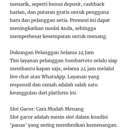
menarik, seperti bonus deposit, cashback
harian, dan putaran gratis untuk pengguna
baru dan pelanggan setia. Promosi ini dapat
meningkatkan modal Anda, sehingga
memperbesar kesempatan untuk menang.
Dukungan Pelanggan Selama 24 Jam
Tim layanan pelanggan Sumbartoto selalu siap
membantu kapan saja, selama 24 jam melalui
live chat atau WhatsApp. Layanan yang
responsif dan ramah adalah salah satu
keunggulan dari platform ini.
Slot Gacor: Cara Mudah Menang
Slot gacor adalah mesin slot dalam kondisi
‘panas’ yang sering memberikan kemenangan.