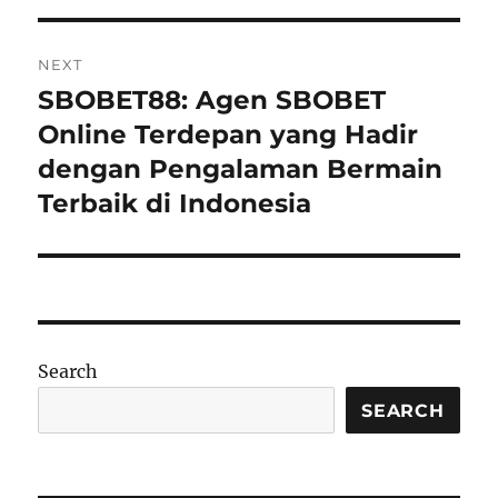
NEXT
SBOBET88: Agen SBOBET
Next
post:
Online Terdepan yang Hadir
dengan Pengalaman Bermain
Terbaik di Indonesia
Search
SEARCH