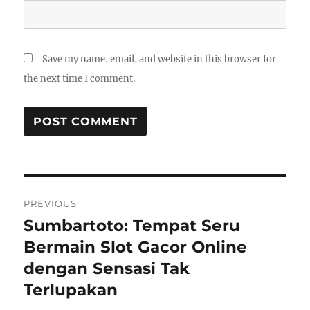
Save my name, email, and website in this browser for
the next time I comment.
Post
PREVIOUS
navigation
Sumbartoto: Tempat Seru
Previous
post:
Bermain Slot Gacor Online
dengan Sensasi Tak
Terlupakan