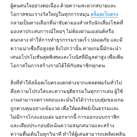
ผู้คนสนใจอย่างต่อเนื่อง ด้วยความสะดวกสบายและ
โอกาสชนะรางวัลใหญ่ในทุกการหมุน
สล็อตเว็บตรง
กลายเป็นทางเลือกที่น่าจับตามองสำหรับนักเสี่ยงโชคที่
มองหาประสบการณ์ใหม่ๆ ไม่ต้องผ่านเอเย่นต์หรือ
คนกลาง ทำให้การทำธุรกรรมรวดเร็ว ปลอดภัย และมี
ความน่าเชื่อถือสูงสุด ยิ่งไปกว่านั้น ค่ายเกมนี้มักจะนำ
เสนอโปรโมชั่นสุดพิเศษและโบนัสที่มีมูลค่าสูง เพื่อเพิ่ม
โอกาสในการสร้างรายได้ให้กับสมาชิกทุกคน
สิ่งที่ทำให้สล็อตเว็บตรงแตกต่างจากแพลตฟอร์มทั่วไป
คือความโปร่งใสและความยุติธรรมในทุกการเล่น ผู้ใช้
งานสามารถตรวจสอบและมั่นใจได้ว่าระบบสุ่มของเกม
ถูกควบคุมอย่างเข้มงวด เพื่อให้ผลลัพธ์เป็นธรรมและ
ไม่มีการโกงแอบแฝง นอกจากนี้ การออกแบบกราฟิก
และเสียงประกอบยังเน้นความสนุกสนานและสร้าง
ความตื่นเต้นในทุกวินาที ทำให้ผู้เล่นสามารถเพลิดเพลิน