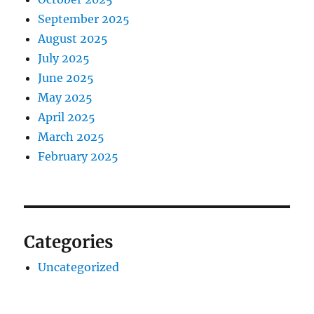
September 2025
August 2025
July 2025
June 2025
May 2025
April 2025
March 2025
February 2025
Categories
Uncategorized