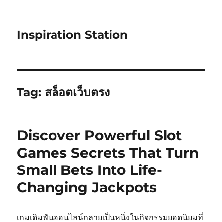
Inspiration Station
Tag:
สล็อตเว็บตรง
Discover Powerful Slot
Games Secrets That Turn
Small Bets Into Life-
Changing Jackpots
เกมเดิมพันออนไลน์กลายเป็นหนึ่งในกิจกรรมยอดนิยมที่