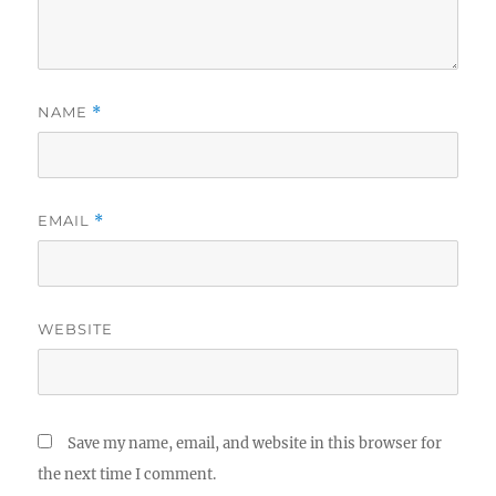
NAME
*
EMAIL
*
WEBSITE
Save my name, email, and website in this browser for
the next time I comment.