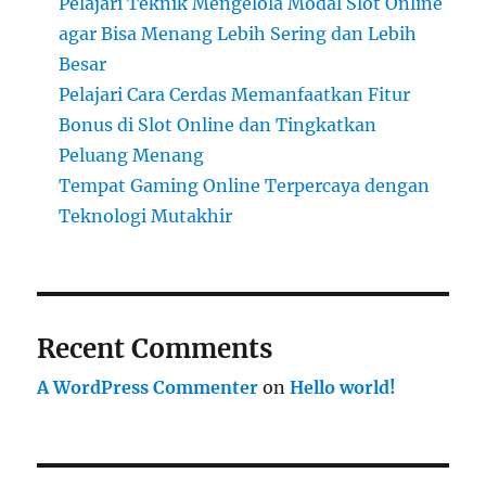
Pelajari Teknik Mengelola Modal Slot Online
agar Bisa Menang Lebih Sering dan Lebih
Besar
Pelajari Cara Cerdas Memanfaatkan Fitur
Bonus di Slot Online dan Tingkatkan
Peluang Menang
Tempat Gaming Online Terpercaya dengan
Teknologi Mutakhir
Recent Comments
A WordPress Commenter
on
Hello world!