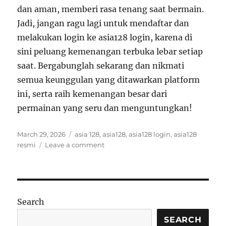
dan aman, memberi rasa tenang saat bermain.
Jadi, jangan ragu lagi untuk mendaftar dan
melakukan login ke asia128 login, karena di
sini peluang kemenangan terbuka lebar setiap
saat. Bergabunglah sekarang dan nikmati
semua keunggulan yang ditawarkan platform
ini, serta raih kemenangan besar dari
permainan yang seru dan menguntungkan!
Posted
Tags
March 29, 2026
asia 128
,
asia128
,
asia128 login
,
asia128
on
on
resmi
Leave a comment
Temukan
Strategi
Rahasia
Menang
Besar
Search
di
Situs
SEARCH