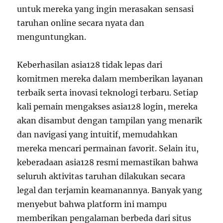
untuk mereka yang ingin merasakan sensasi
taruhan online secara nyata dan
menguntungkan.
Keberhasilan asia128 tidak lepas dari
komitmen mereka dalam memberikan layanan
terbaik serta inovasi teknologi terbaru. Setiap
kali pemain mengakses asia128 login, mereka
akan disambut dengan tampilan yang menarik
dan navigasi yang intuitif, memudahkan
mereka mencari permainan favorit. Selain itu,
keberadaan asia128 resmi memastikan bahwa
seluruh aktivitas taruhan dilakukan secara
legal dan terjamin keamanannya. Banyak yang
menyebut bahwa platform ini mampu
memberikan pengalaman berbeda dari situs