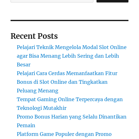
Game
Online
Slot
Favorit
Recent Posts
Pelajari Teknik Mengelola Modal Slot Online
agar Bisa Menang Lebih Sering dan Lebih
Besar
Pelajari Cara Cerdas Memanfaatkan Fitur
Bonus di Slot Online dan Tingkatkan
Peluang Menang
Tempat Gaming Online Terpercaya dengan
Teknologi Mutakhir
Promo Bonus Harian yang Selalu Dinantikan
Pemain
Platform Game Populer dengan Promo