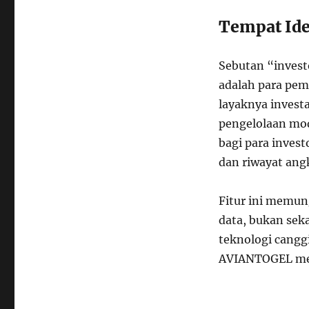
Tempat Ide
Sebutan “invest
adalah para pe
layaknya investa
pengelolaan mod
bagi para invest
dan riwayat ang
Fitur ini memu
data, bukan se
teknologi cang
AVIANTOGEL menj