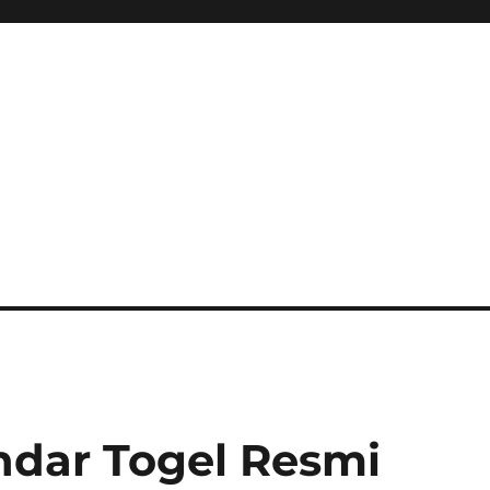
dar Togel Resmi