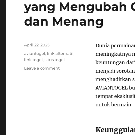
yang Mengubah C
dan Menang
Posted
April 22, 2025
Dunia permainan
on
Tags
aviantogel
,
link alternatif
,
meningkatnya m
link togel
,
situs togel
keuntungan dari 
on
Leave a comment
menjadi sorotan
AVIANTOGEL:
menghadirkan si
Bandar
Togel
AVIANTOGEL buka
Resmi
tempat eksklus
yang
untuk bermain.
Mengubah
Cara
Investor
Bermain
Keunggula
dan