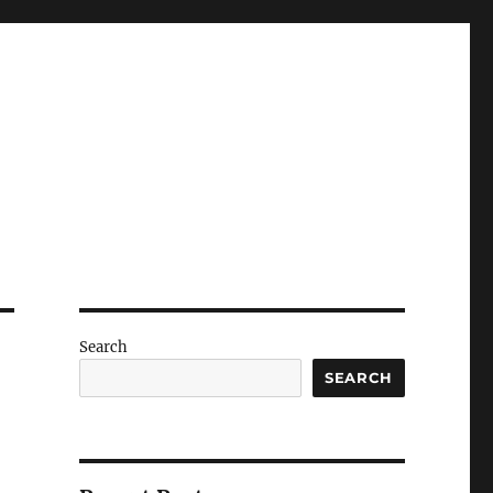
Search
SEARCH