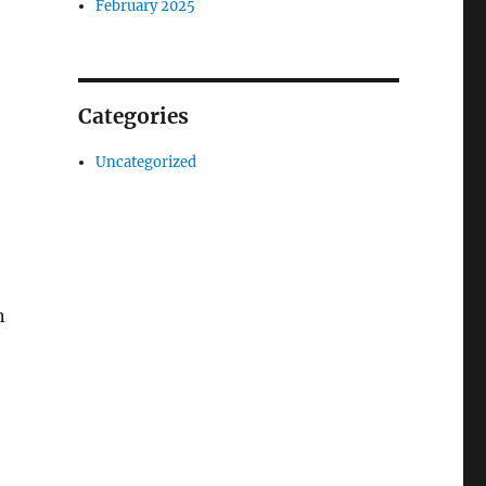
February 2025
Categories
Uncategorized
n