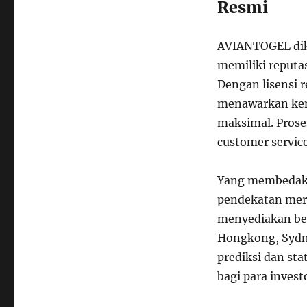
Resmi
Menang
AVIANTOGEL dike
memiliki reputas
Dengan lisensi r
menawarkan ken
maksimal. Prose
customer servic
Yang membedaka
pendekatan mere
menyediakan ber
Hongkong, Sydne
prediksi dan stat
bagi para invest