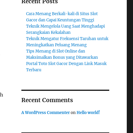
Recent Posts
n
Cara Menang Berkali-kali di Situs Slot
Gacor dan Capai Keuntungan Tinggi
Teknik Mengelola Uang Saat Menghadapi
Serangkaian Kekalahan
Teknik Mengatur Frekuensi Taruhan untuk
Meningkatkan Peluang Menang
Tips Menang di Slot Online dan
n
Maksimalkan Bonus yang Ditawarkan
Portal Toto Slot Gacor Dengan Link Masuk
Terbaru
ih
Recent Comments
A WordPress Commenter
on
Hello world!