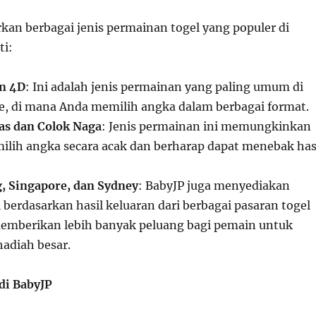
an berbagai jenis permainan togel yang populer di
ti:
an 4D
: Ini adalah jenis permainan yang paling umum di
ine, di mana Anda memilih angka dalam berbagai format.
as dan Colok Naga
: Jenis permainan ini memungkinkan
lih angka secara acak dan berharap dapat menebak has
, Singapore, dan Sydney
: BabyJP juga menyediakan
berdasarkan hasil keluaran dari berbagai pasaran togel
memberikan lebih banyak peluang bagi pemain untuk
diah besar.
di BabyJP