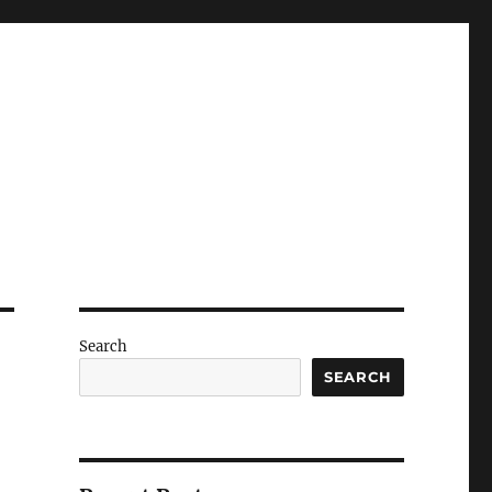
Search
SEARCH