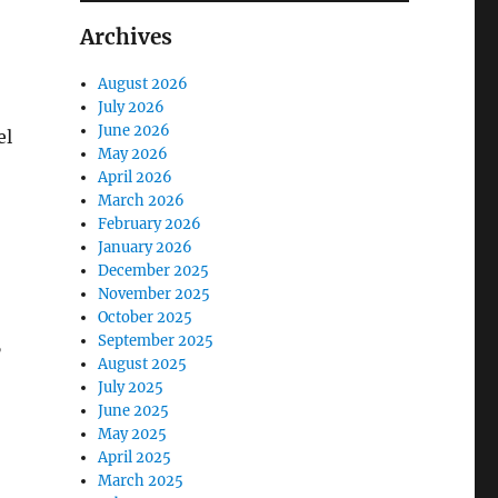
Archives
August 2026
July 2026
June 2026
el
May 2026
April 2026
March 2026
February 2026
January 2026
December 2025
November 2025
October 2025
September 2025
”
August 2025
July 2025
June 2025
May 2025
April 2025
March 2025