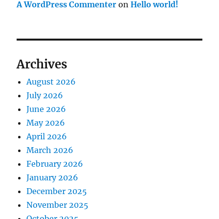
A WordPress Commenter
on
Hello world!
Archives
August 2026
July 2026
June 2026
May 2026
April 2026
March 2026
February 2026
January 2026
December 2025
November 2025
October 2025