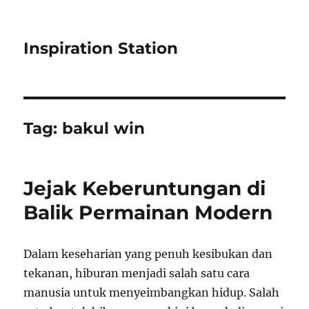
Inspiration Station
Tag:
bakul win
Jejak Keberuntungan di
Balik Permainan Modern
Dalam keseharian yang penuh kesibukan dan
tekanan, hiburan menjadi salah satu cara
manusia untuk menyeimbangkan hidup. Salah