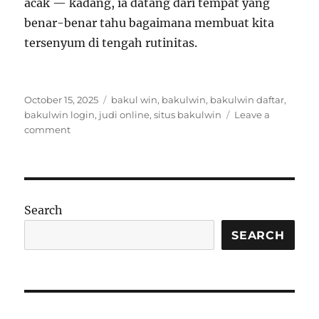
acak — kadang, ia datang dari tempat yang
benar-benar tahu bagaimana membuat kita
tersenyum di tengah rutinitas.
Posted
Tags
October 15, 2025
bakul win
,
bakulwin
,
bakulwin daftar
,
on
bakulwin login
,
judi online
,
situs bakulwin
Leave a
on
comment
Jejak
Keberuntungan
di
Balik
Permainan
Search
Modern
SEARCH