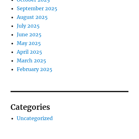
September 2025
August 2025
July 2025
June 2025
May 2025
April 2025
March 2025
February 2025
Categories
Uncategorized