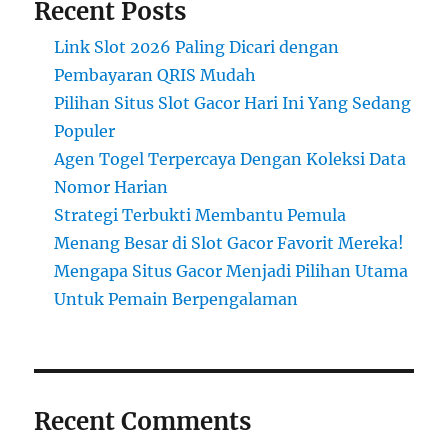
Recent Posts
Link Slot 2026 Paling Dicari dengan
Pembayaran QRIS Mudah
Pilihan Situs Slot Gacor Hari Ini Yang Sedang
Populer
Agen Togel Terpercaya Dengan Koleksi Data
Nomor Harian
Strategi Terbukti Membantu Pemula
Menang Besar di Slot Gacor Favorit Mereka!
Mengapa Situs Gacor Menjadi Pilihan Utama
Untuk Pemain Berpengalaman
Recent Comments