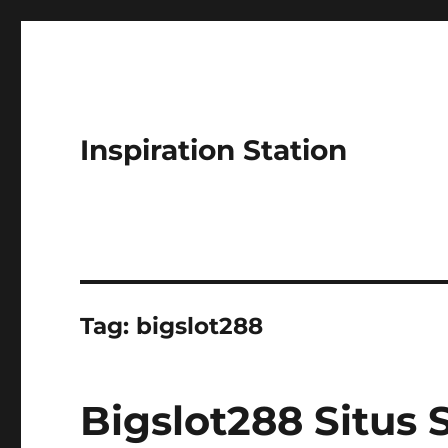
Inspiration Station
Tag:
bigslot288
Bigslot288 Situs