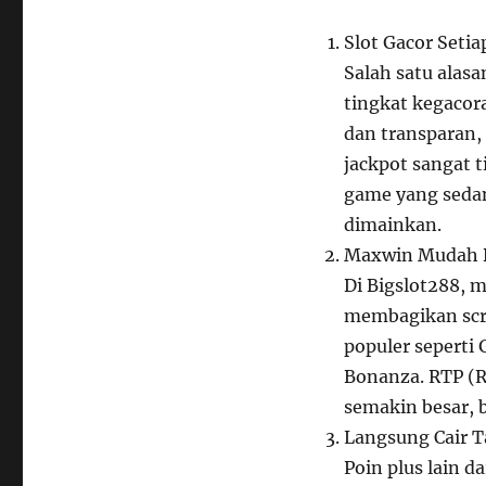
Menang
Setiap
Slot Gacor Setia
Hari
Salah satu alas
tingkat kegacor
dan transparan,
jackpot sangat t
game yang sedan
dimainkan.
Maxwin Mudah 
Di Bigslot288,
membagikan scr
populer seperti 
Bonanza. RTP (R
semakin besar, 
Langsung Cair T
Poin plus lain d