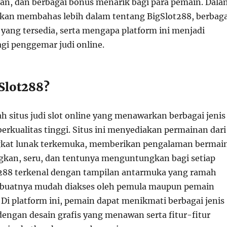
n, dan berbagai bonus menarik bagi para pemain. Dala
a akan membahas lebih dalam tentang BigSlot288, berbaga
 yang tersedia, serta mengapa platform ini menjadi
agi penggemar judi online.
gSlot288?
h situs judi slot online yang menawarkan berbagai jenis
erkualitas tinggi. Situs ini menyediakan permainan dari
gkat lunak terkemuka, memberikan pengalaman bermai
kan, seru, dan tentunya menguntungkan bagi setiap
288 terkenal dengan tampilan antarmuka yang ramah
uatnya mudah diakses oleh pemula maupun pemain
Di platform ini, pemain dapat menikmati berbagai jenis
dengan desain grafis yang menawan serta fitur-fitur