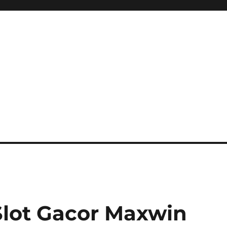
 Slot Gacor Maxwin