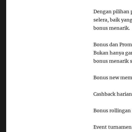
Dengan pilihan 
selera, baik yan
bonus menarik.
Bonus dan Prom
Bukan hanya gam
bonus menarik s
Bonus new mem
Cashback haria
Bonus rollinga
Event turnamen 