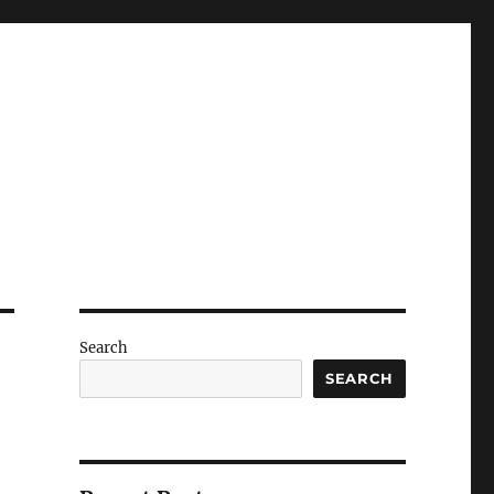
Search
SEARCH