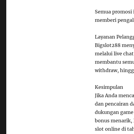
Semua promosi 
memberi pengala
Layanan Pelang
Bigslot288 meny
melalui live cha
membantu semua 
withdraw, hingg
Kesimpulan
Jika Anda menca
dan pencairan d
dukungan game b
bonus menarik, 
slot online di t