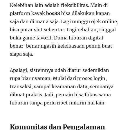
Kelebihan lain adalah fleksibilitas. Main di
platform kayak
bos88
bisa dilakukan kapan
saja dan di mana saja. Lagi nunggu ojek online,
bisa putar slot sebentar. Lagi rebahan, tinggal
buka game favorit. Dunia hiburan digital
benar-benar ngasih keleluasaan penuh buat
siapa saja.
Apalagi, sistemnya udah diatur sedemikian
rupa biar nyaman. Mulai dari proses login,
transaksi, sampai keamanan data, semuanya
dibuat praktis. Jadi, pemain bisa fokus sama
hiburan tanpa perlu ribet mikirin hal lain.
Komunitas dan Pengalaman