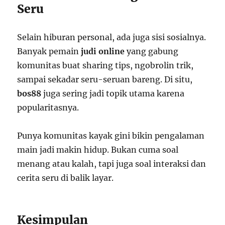
Seru
Selain hiburan personal, ada juga sisi sosialnya.
Banyak pemain
judi online
yang gabung
komunitas buat sharing tips, ngobrolin trik,
sampai sekadar seru-seruan bareng. Di situ,
bos88
juga sering jadi topik utama karena
popularitasnya.
Punya komunitas kayak gini bikin pengalaman
main jadi makin hidup. Bukan cuma soal
menang atau kalah, tapi juga soal interaksi dan
cerita seru di balik layar.
Kesimpulan