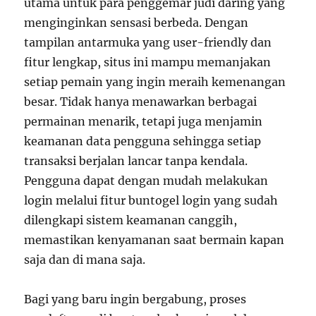
utama untuk para penggemar judi daring yang
menginginkan sensasi berbeda. Dengan
tampilan antarmuka yang user-friendly dan
fitur lengkap, situs ini mampu memanjakan
setiap pemain yang ingin meraih kemenangan
besar. Tidak hanya menawarkan berbagai
permainan menarik, tetapi juga menjamin
keamanan data pengguna sehingga setiap
transaksi berjalan lancar tanpa kendala.
Pengguna dapat dengan mudah melakukan
login melalui fitur buntogel login yang sudah
dilengkapi sistem keamanan canggih,
memastikan kenyamanan saat bermain kapan
saja dan di mana saja.
Bagi yang baru ingin bergabung, proses