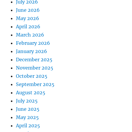
July 2026
June 2026
May 2026
April 2026
March 2026
February 2026
January 2026
December 2025
November 2025
October 2025
September 2025
August 2025
July 2025
June 2025
May 2025
April 2025