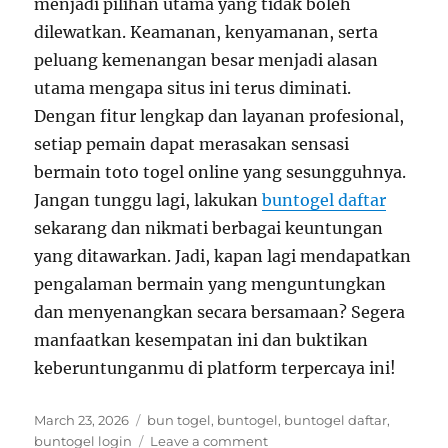
menjadi pilihan utama yang tidak boleh
dilewatkan. Keamanan, kenyamanan, serta
peluang kemenangan besar menjadi alasan
utama mengapa situs ini terus diminati.
Dengan fitur lengkap dan layanan profesional,
setiap pemain dapat merasakan sensasi
bermain toto togel online yang sesungguhnya.
Jangan tunggu lagi, lakukan
buntogel daftar
sekarang dan nikmati berbagai keuntungan
yang ditawarkan. Jadi, kapan lagi mendapatkan
pengalaman bermain yang menguntungkan
dan menyenangkan secara bersamaan? Segera
manfaatkan kesempatan ini dan buktikan
keberuntunganmu di platform terpercaya ini!
Posted
Tags
March 23, 2026
bun togel
,
buntogel
,
buntogel daftar
,
on
on
buntogel login
Leave a comment