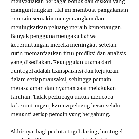
menyediakan berbagai bonus dan diskon yang
menguntungkan. Hal ini membuat pengalaman
bermain semakin menyenangkan dan
meningkatkan peluang meraih kemenangan.
Banyak pengguna mengaku bahwa
keberuntungan mereka meningkat setelah
rutin memanfaatkan fitur prediksi dan analisis
yang disediakan. Keunggulan utama dari
buntogel adalah transparansi dan kejujuran
dalam setiap transaksi, sehingga pemain
merasa aman dan nyaman saat melakukan
taruhan. Tidak perlu ragu untuk mencoba
keberuntungan, karena peluang besar selalu
menanti setiap pemain yang bergabung.
Akhirnya, bagi pecinta togel daring, buntogel