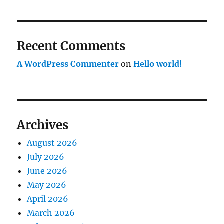
Recent Comments
A WordPress Commenter
on
Hello world!
Archives
August 2026
July 2026
June 2026
May 2026
April 2026
March 2026