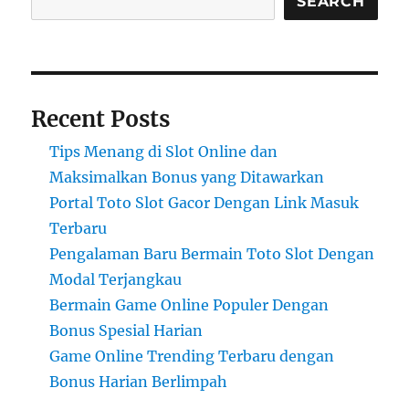
SEARCH
Raih
Kemenangan
Besar
Setiap
Hari
Recent Posts
Tanpa
Ribet
Tips Menang di Slot Online dan
Maksimalkan Bonus yang Ditawarkan
Portal Toto Slot Gacor Dengan Link Masuk
Terbaru
Pengalaman Baru Bermain Toto Slot Dengan
Modal Terjangkau
Bermain Game Online Populer Dengan
Bonus Spesial Harian
Game Online Trending Terbaru dengan
Bonus Harian Berlimpah