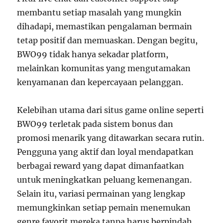
membantu setiap masalah yang mungkin
dihadapi, memastikan pengalaman bermain
tetap positif dan memuaskan. Dengan begitu,
BWO99 tidak hanya sekadar platform,
melainkan komunitas yang mengutamakan
kenyamanan dan kepercayaan pelanggan.
Kelebihan utama dari situs game online seperti
BWO99 terletak pada sistem bonus dan
promosi menarik yang ditawarkan secara rutin.
Pengguna yang aktif dan loyal mendapatkan
berbagai reward yang dapat dimanfaatkan
untuk meningkatkan peluang kemenangan.
Selain itu, variasi permainan yang lengkap
memungkinkan setiap pemain menemukan
genre favorit mereka tanpa harus berpindah