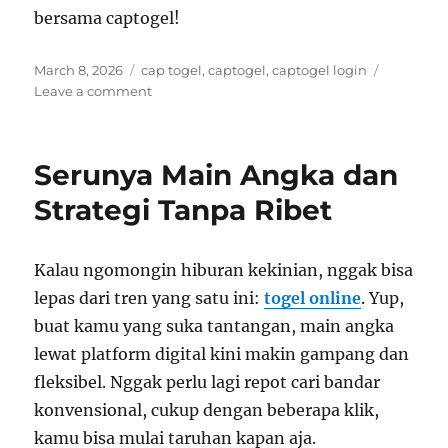
bersama captogel!
Posted
Tags
March 8, 2026
cap togel
,
captogel
,
captogel login
on
on
Leave a comment
Gunakan
Teknik
Prediksi
Serunya Main Angka dan
Togel
Online
Strategi Tanpa Ribet
untuk
Peluang
Menang
Kalau ngomongin hiburan kekinian, nggak bisa
Lebih
lepas dari tren yang satu ini:
togel online
. Yup,
Besar
buat kamu yang suka tantangan, main angka
lewat platform digital kini makin gampang dan
fleksibel. Nggak perlu lagi repot cari bandar
konvensional, cukup dengan beberapa klik,
kamu bisa mulai taruhan kapan aja.