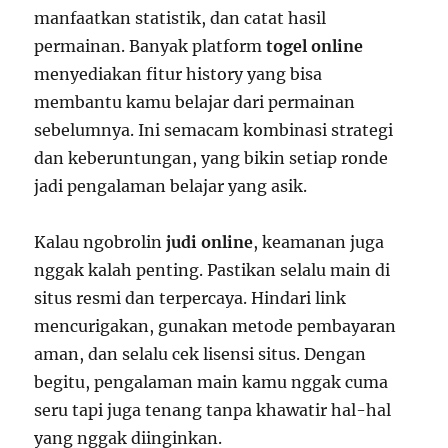
manfaatkan statistik, dan catat hasil
permainan. Banyak platform
togel online
menyediakan fitur history yang bisa
membantu kamu belajar dari permainan
sebelumnya. Ini semacam kombinasi strategi
dan keberuntungan, yang bikin setiap ronde
jadi pengalaman belajar yang asik.
Kalau ngobrolin
judi online
, keamanan juga
nggak kalah penting. Pastikan selalu main di
situs resmi dan terpercaya. Hindari link
mencurigakan, gunakan metode pembayaran
aman, dan selalu cek lisensi situs. Dengan
begitu, pengalaman main kamu nggak cuma
seru tapi juga tenang tanpa khawatir hal-hal
yang nggak diinginkan.