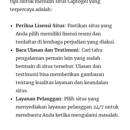
tips untuk memilih situs Captogel yang
terpercaya adalah:
Periksa Lisensi Situs
: Pastikan situs yang
Anda pilih memiliki lisensi resmi dan
terdaftar di lembaga perjudian yang diakui.
Baca Ulasan dan Testimoni
: Cari tahu
pengalaman pemain lain yang sudah
bermain di situs tersebut. Ulasan dan
testimoni bisa memberikan gambaran
tentang kualitas layanan dan keandalan
situs.
Layanan Pelanggan
: Pilih situs yang
menyediakan layanan pelanggan 24/7 untuk
membantu Anda ketika mengalami masalah.