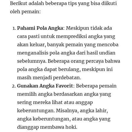
Berikut adalah beberapa tips yang bisa diikuti
oleh pemain:
Pahami Pola Angka
: Meskipun tidak ada
cara pasti untuk memprediksi angka yang
akan keluar, banyak pemain yang mencoba
menganalisis pola angka dari hasil undian
sebelumnya. Beberapa orang percaya bahwa
pola angka dapat berulang, meskipun ini
masih menjadi perdebatan.
Gunakan Angka Favorit
: Beberapa pemain
memilih angka berdasarkan angka yang
sering mereka lihat atau anggap
keberuntungan. Misalnya, angka lahir,
angka keberuntungan, atau angka yang
dianggap membawa hoki.