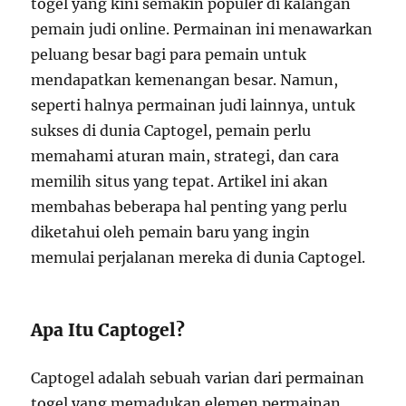
togel yang kini semakin populer di kalangan
pemain judi online. Permainan ini menawarkan
peluang besar bagi para pemain untuk
mendapatkan kemenangan besar. Namun,
seperti halnya permainan judi lainnya, untuk
sukses di dunia Captogel, pemain perlu
memahami aturan main, strategi, dan cara
memilih situs yang tepat. Artikel ini akan
membahas beberapa hal penting yang perlu
diketahui oleh pemain baru yang ingin
memulai perjalanan mereka di dunia Captogel.
Apa Itu Captogel?
Captogel adalah sebuah varian dari permainan
togel yang memadukan elemen permainan