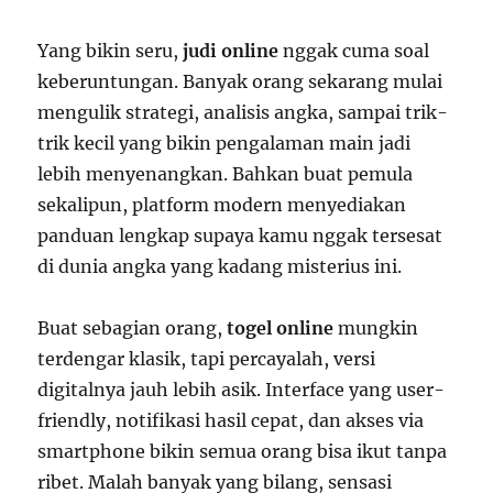
Yang bikin seru,
judi online
nggak cuma soal
keberuntungan. Banyak orang sekarang mulai
mengulik strategi, analisis angka, sampai trik-
trik kecil yang bikin pengalaman main jadi
lebih menyenangkan. Bahkan buat pemula
sekalipun, platform modern menyediakan
panduan lengkap supaya kamu nggak tersesat
di dunia angka yang kadang misterius ini.
Buat sebagian orang,
togel online
mungkin
terdengar klasik, tapi percayalah, versi
digitalnya jauh lebih asik. Interface yang user-
friendly, notifikasi hasil cepat, dan akses via
smartphone bikin semua orang bisa ikut tanpa
ribet. Malah banyak yang bilang, sensasi