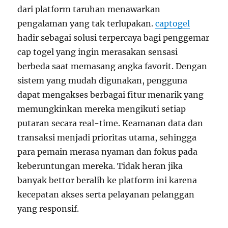
dari platform taruhan menawarkan
pengalaman yang tak terlupakan.
captogel
hadir sebagai solusi terpercaya bagi penggemar
cap togel yang ingin merasakan sensasi
berbeda saat memasang angka favorit. Dengan
sistem yang mudah digunakan, pengguna
dapat mengakses berbagai fitur menarik yang
memungkinkan mereka mengikuti setiap
putaran secara real-time. Keamanan data dan
transaksi menjadi prioritas utama, sehingga
para pemain merasa nyaman dan fokus pada
keberuntungan mereka. Tidak heran jika
banyak bettor beralih ke platform ini karena
kecepatan akses serta pelayanan pelanggan
yang responsif.