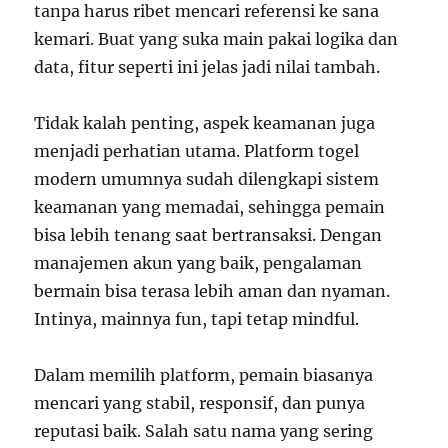
tanpa harus ribet mencari referensi ke sana
kemari. Buat yang suka main pakai logika dan
data, fitur seperti ini jelas jadi nilai tambah.
Tidak kalah penting, aspek keamanan juga
menjadi perhatian utama. Platform togel
modern umumnya sudah dilengkapi sistem
keamanan yang memadai, sehingga pemain
bisa lebih tenang saat bertransaksi. Dengan
manajemen akun yang baik, pengalaman
bermain bisa terasa lebih aman dan nyaman.
Intinya, mainnya fun, tapi tetap mindful.
Dalam memilih platform, pemain biasanya
mencari yang stabil, responsif, dan punya
reputasi baik. Salah satu nama yang sering