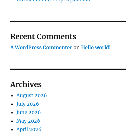
Recent Comments
A WordPress Commenter
on
Hello world!
Archives
August 2026
July 2026
June 2026
May 2026
April 2026