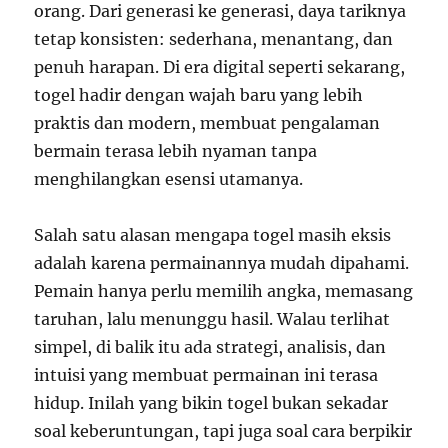
orang. Dari generasi ke generasi, daya tariknya
tetap konsisten: sederhana, menantang, dan
penuh harapan. Di era digital seperti sekarang,
togel hadir dengan wajah baru yang lebih
praktis dan modern, membuat pengalaman
bermain terasa lebih nyaman tanpa
menghilangkan esensi utamanya.
Salah satu alasan mengapa togel masih eksis
adalah karena permainannya mudah dipahami.
Pemain hanya perlu memilih angka, memasang
taruhan, lalu menunggu hasil. Walau terlihat
simpel, di balik itu ada strategi, analisis, dan
intuisi yang membuat permainan ini terasa
hidup. Inilah yang bikin togel bukan sekadar
soal keberuntungan, tapi juga soal cara berpikir