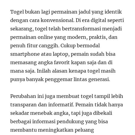
Togel bukan lagi permainan jadul yang identik
dengan cara konvensional. Di era digital seperti
sekarang, togel telah bertransformasi menjadi
permainan online yang modern, praktis, dan
penuh fitur canggih. Cukup bermodal
smartphone atau laptop, pemain sudah bisa
memasang angka favorit kapan saja dan di
mana saja. Inilah alasan kenapa togel masih
punya banyak penggemar lintas generasi.
Perubahan ini juga membuat togel tampil lebih
transparan dan informatif. Pemain tidak hanya
sekadar menebak angka, tapi juga dibekali
berbagai informasi pendukung yang bisa
membantu meningkatkan peluang