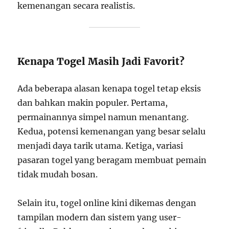
kemenangan secara realistis.
Kenapa Togel Masih Jadi Favorit?
Ada beberapa alasan kenapa togel tetap eksis
dan bahkan makin populer. Pertama,
permainannya simpel namun menantang.
Kedua, potensi kemenangan yang besar selalu
menjadi daya tarik utama. Ketiga, variasi
pasaran togel yang beragam membuat pemain
tidak mudah bosan.
Selain itu, togel online kini dikemas dengan
tampilan modern dan sistem yang user-