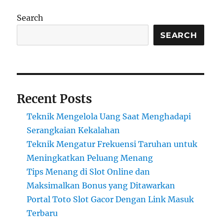
Digital
Seru
Search
dengan
Sensasi
SEARCH
Menang
yang
Bikin
Nagih
Recent Posts
Teknik Mengelola Uang Saat Menghadapi
Serangkaian Kekalahan
Teknik Mengatur Frekuensi Taruhan untuk
Meningkatkan Peluang Menang
Tips Menang di Slot Online dan
Maksimalkan Bonus yang Ditawarkan
Portal Toto Slot Gacor Dengan Link Masuk
Terbaru