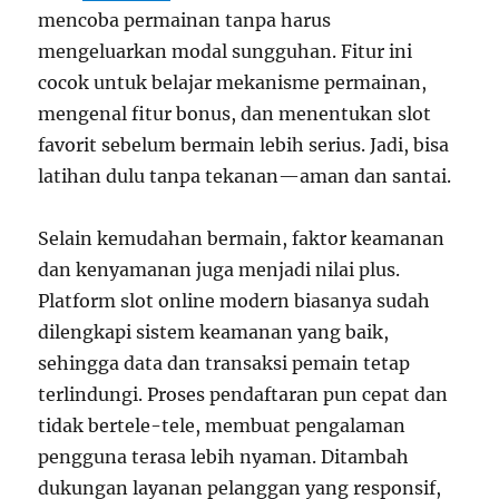
mencoba permainan tanpa harus
mengeluarkan modal sungguhan. Fitur ini
cocok untuk belajar mekanisme permainan,
mengenal fitur bonus, dan menentukan slot
favorit sebelum bermain lebih serius. Jadi, bisa
latihan dulu tanpa tekanan—aman dan santai.
Selain kemudahan bermain, faktor keamanan
dan kenyamanan juga menjadi nilai plus.
Platform slot online modern biasanya sudah
dilengkapi sistem keamanan yang baik,
sehingga data dan transaksi pemain tetap
terlindungi. Proses pendaftaran pun cepat dan
tidak bertele-tele, membuat pengalaman
pengguna terasa lebih nyaman. Ditambah
dukungan layanan pelanggan yang responsif,