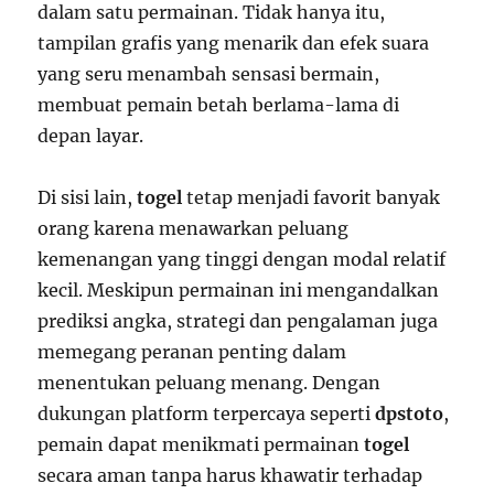
dalam satu permainan. Tidak hanya itu,
tampilan grafis yang menarik dan efek suara
yang seru menambah sensasi bermain,
membuat pemain betah berlama-lama di
depan layar.
Di sisi lain,
togel
tetap menjadi favorit banyak
orang karena menawarkan peluang
kemenangan yang tinggi dengan modal relatif
kecil. Meskipun permainan ini mengandalkan
prediksi angka, strategi dan pengalaman juga
memegang peranan penting dalam
menentukan peluang menang. Dengan
dukungan platform terpercaya seperti
dpstoto
,
pemain dapat menikmati permainan
togel
secara aman tanpa harus khawatir terhadap