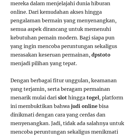
mereka dalam menjelajahi dunia hiburan
online. Dari kemudahan akses hingga
pengalaman bermain yang menyenangkan,
semua aspek dirancang untuk memenuhi
kebutuhan pemain modern. Bagi siapa pun
yang ingin mencoba peruntungan sekaligus
merasakan keseruan permainan,
dpstoto
menjadi pilihan yang tepat.
Dengan berbagai fitur unggulan, keamanan
yang terjamin, serta beragam permainan
menarik mulai dari
slot
hingga
togel
, platform
ini membuktikan bahwa
judi online
bisa
dinikmati dengan cara yang cerdas dan
menyenangkan. Jadi, tidak ada salahnya untuk
mencoba peruntungan sekaligus menikmati