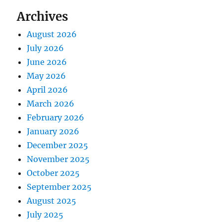
Archives
August 2026
July 2026
June 2026
May 2026
April 2026
March 2026
February 2026
January 2026
December 2025
November 2025
October 2025
September 2025
August 2025
July 2025