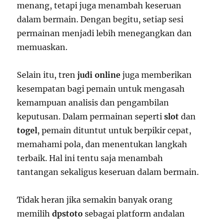
menang, tetapi juga menambah keseruan
dalam bermain. Dengan begitu, setiap sesi
permainan menjadi lebih menegangkan dan
memuaskan.
Selain itu, tren
judi online
juga memberikan
kesempatan bagi pemain untuk mengasah
kemampuan analisis dan pengambilan
keputusan. Dalam permainan seperti
slot
dan
togel
, pemain dituntut untuk berpikir cepat,
memahami pola, dan menentukan langkah
terbaik. Hal ini tentu saja menambah
tantangan sekaligus keseruan dalam bermain.
Tidak heran jika semakin banyak orang
memilih
dpstoto
sebagai platform andalan