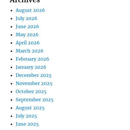
August 2026
July 2026
June 2026
May 2026
April 2026
March 2026
February 2026
January 2026
December 2025
November 2025
October 2025
September 2025
August 2025
July 2025
June 2025