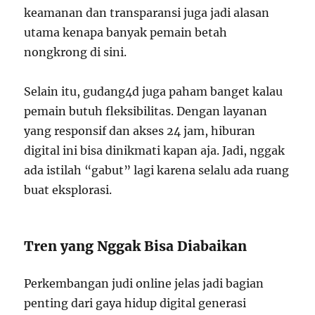
keamanan dan transparansi juga jadi alasan
utama kenapa banyak pemain betah
nongkrong di sini.
Selain itu, gudang4d juga paham banget kalau
pemain butuh fleksibilitas. Dengan layanan
yang responsif dan akses 24 jam, hiburan
digital ini bisa dinikmati kapan aja. Jadi, nggak
ada istilah “gabut” lagi karena selalu ada ruang
buat eksplorasi.
Tren yang Nggak Bisa Diabaikan
Perkembangan judi online jelas jadi bagian
penting dari gaya hidup digital generasi