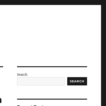
Search
SEARCH
a