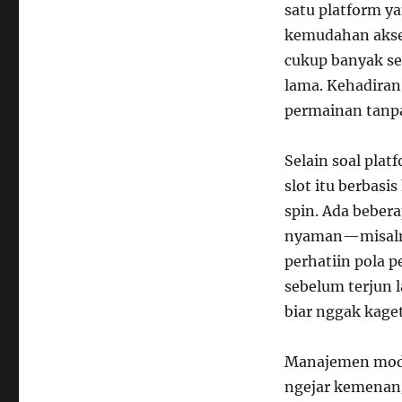
satu platform y
kemudahan akse
cukup banyak se
lama. Kehadiran 
permainan tanpa
Selain soal plat
slot itu berbasi
spin. Ada beber
nyaman—misalnya
perhatiin pola 
sebelum terjun 
biar nggak kage
Manajemen modal
ngejar kemenang