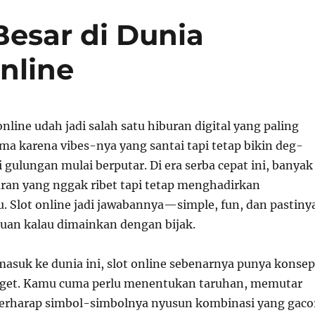
esar di Dunia
nline
nline udah jadi salah satu hiburan digital yang paling
ma karena vibes-nya yang santai tapi tetap bikin deg-
i gulungan mulai berputar. Di era serba cepat ini, banyak
uran yang nggak ribet tapi tetap menghadirkan
. Slot online jadi jawabannya—simple, fun, dan pastiny
uan kalau dimainkan dengan bijak.
masuk ke dunia ini, slot online sebenarnya punya konsep
nget. Kamu cuma perlu menentukan taruhan, memutar
erharap simbol-simbolnya nyusun kombinasi yang gaco