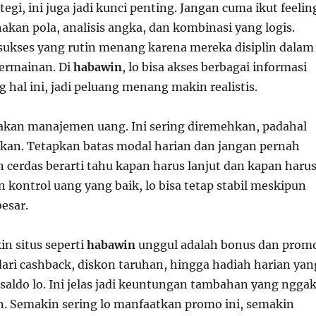
gi, ini juga jadi kunci penting. Jangan cuma ikut feelin
akan pola, analisis angka, dan kombinasi yang logis.
ukses yang rutin menang karena mereka disiplin dalam
ermainan. Di
habawin
, lo bisa akses berbagai informasi
hal ini, jadi peluang menang makin realistis.
pakan manajemen uang. Ini sering diremehkan, padahal
an. Tetapkan batas modal harian dan jangan pernah
 cerdas berarti tahu kapan harus lanjut dan kapan haru
 kontrol uang yang baik, lo bisa tetap stabil meskipun
esar.
in situs seperti
habawin
unggul adalah bonus dan prom
dari cashback, diskon taruhan, hingga hadiah harian yan
aldo lo. Ini jelas jadi keuntungan tambahan yang ngga
n. Semakin sering lo manfaatkan promo ini, semakin