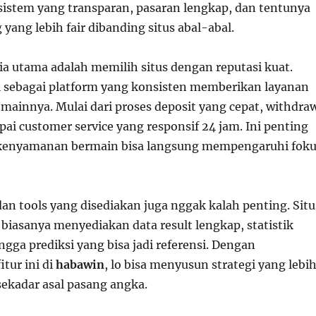
sistem yang transparan, pasaran lengkap, dan tentunya
ang lebih fair dibanding situs abal-abal.
ia utama adalah memilih situs dengan reputasi kuat.
 sebagai platform yang konsisten memberikan layanan
emainnya. Mulai dari proses deposit yang cepat, withdra
pai customer service yang responsif 24 jam. Ini penting
 kenyamanan bermain bisa langsung mempengaruhi foku
r dan tools yang disediakan juga nggak kalah penting. Situ
 biasanya menyediakan data result lengkap, statistik
ngga prediksi yang bisa jadi referensi. Dengan
tur ini di
habawin
, lo bisa menyusun strategi yang lebi
ekadar asal pasang angka.