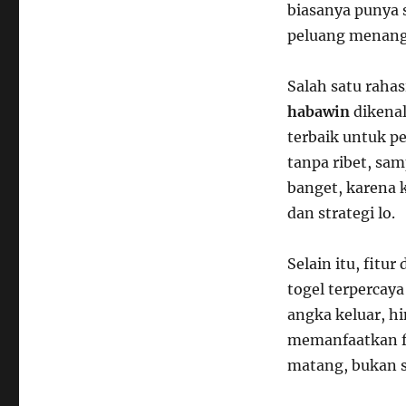
Menang
biasanya punya 
Setiap
peluang menang y
Hari
Salah satu rahas
habawin
dikenal
terbaik untuk p
tanpa ribet, sam
banget, karena
dan strategi lo.
Selain itu, fitu
togel terpercaya
angka keluar, hi
memanfaatkan fi
matang, bukan s