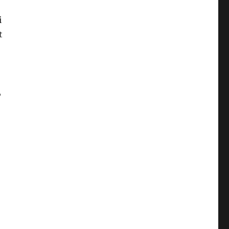
i
t
,