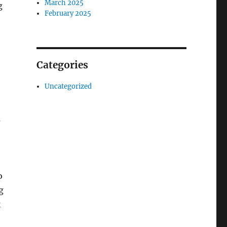
March 2025
g
February 2025
Categories
Uncategorized
s
o
g
k