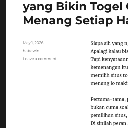
yang Bikin Togel
Menang Setiap Ha
Posted
May 1, 2026
Siapa sih yang 
on
Tags
habawin
Apalagi kalau bi
on
Leave a comment
Tapi kenyataann
Ungkap
kemenangan itu. 
Rahasia
memilih situs to
Situs
Togel
menang lo makin
Terpercaya
yang
Pertama-tama, p
Bikin
Togel
bukan cuma soal
Online
pemilihan situs
Lebih
Di sinilah peran 
Mudah