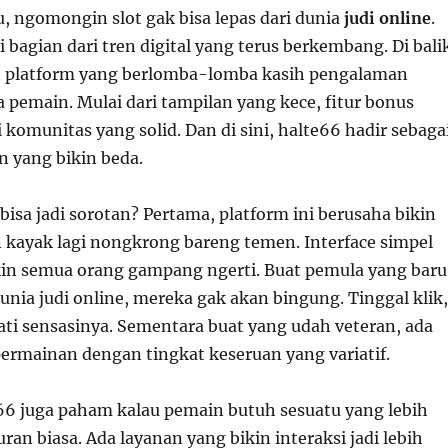
, ngomongin slot gak bisa lepas dari dunia
judi online
.
di bagian dari tren digital yang terus berkembang. Di bali
an platform yang berlomba-lomba kasih pengalaman
a pemain. Mulai dari tampilan yang kece, fitur bonus
komunitas yang solid. Dan di sini, halte66 hadir sebaga
an yang bikin beda.
isa jadi sorotan? Pertama, platform ini berusaha bikin
kayak lagi nongkrong bareng temen. Interface simpel
kin semua orang gampang ngerti. Buat pemula yang baru
dunia judi online, mereka gak akan bingung. Tinggal klik,
ati sensasinya. Sementara buat yang udah veteran, ada
permainan dengan tingkat keseruan yang variatif.
te66 juga paham kalau pemain butuh sesuatu yang lebih
uran biasa. Ada layanan yang bikin interaksi jadi lebih