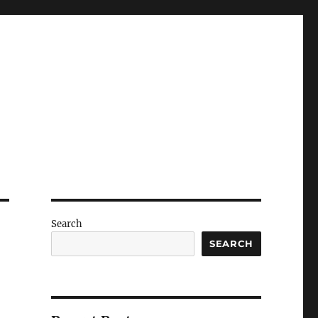
Search
SEARCH