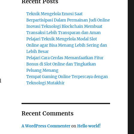
Recent Posts
Teknik Mengelola Emosi Saat
Berpartisipasi Dalam Permainan Judi Online
Inovasi Teknologi Blockchain Membuat
Transaksi Lebih Transparan dan Aman
Pelajari Teknik Mengelola Modal Slot
Online agar Bisa Menang Lebih Sering dan
Lebih Besar
Pelajari Cara Cerdas Memanfaatkan Fitur
Bonus di Slot Online dan Tingkatkan
Peluang Menang
Tempat Gaming Online Terpercaya dengan
l
Teknologi Mutakhir
Recent Comments
A WordPress Commenter
on
Hello world!