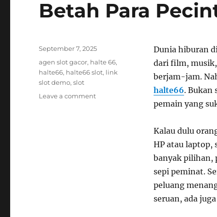
Betah Para Pecin
Posted
September 7, 2025
Dunia hiburan di
on
Tags
agen slot gacor
,
halte 66
,
dari film, musi
halte66
,
halte66 slot
,
link
berjam-jam. Nah
slot demo
,
slot
halte66
. Bukan 
on
Leave a comment
pemain yang suk
Tempat
Nongkrong
Digital
Kalau dulu oran
yang
HP atau laptop,
Bikin
Betah
banyak pilihan,
Para
sepi peminat. S
Pecinta
peluang menang 
Hiburan
seruan, ada jug