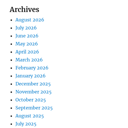
Archives
August 2026
July 2026
June 2026
May 2026
April 2026
March 2026
February 2026
January 2026
December 2025
November 2025
October 2025
September 2025
August 2025
July 2025