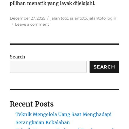
pilihan menarik yang layak dijelajahi.
Posted
Tags
December 27, 2025
jalan toto
,
jalantoto
,
jalantoto login
on
on
Leave a comment
Strategi
Seru
Menang
dalam
Permainan
Search
Toto
Online
SEARCH
Recent Posts
Teknik Mengelola Uang Saat Menghadapi
Serangkaian Kekalahan