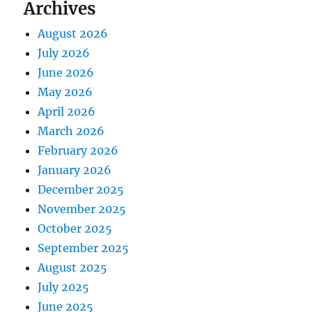
Archives
August 2026
July 2026
June 2026
May 2026
April 2026
March 2026
February 2026
January 2026
December 2025
November 2025
October 2025
September 2025
August 2025
July 2025
June 2025