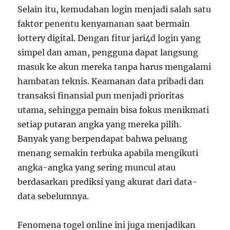
Selain itu, kemudahan login menjadi salah satu
faktor penentu kenyamanan saat bermain
lottery digital. Dengan fitur jari4d login yang
simpel dan aman, pengguna dapat langsung
masuk ke akun mereka tanpa harus mengalami
hambatan teknis. Keamanan data pribadi dan
transaksi finansial pun menjadi prioritas
utama, sehingga pemain bisa fokus menikmati
setiap putaran angka yang mereka pilih.
Banyak yang berpendapat bahwa peluang
menang semakin terbuka apabila mengikuti
angka-angka yang sering muncul atau
berdasarkan prediksi yang akurat dari data-
data sebelumnya.
Fenomena togel online ini juga menjadikan