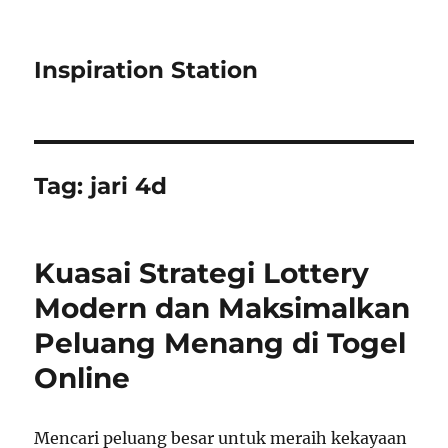
Inspiration Station
Tag:
jari 4d
Kuasai Strategi Lottery
Modern dan Maksimalkan
Peluang Menang di Togel
Online
Mencari peluang besar untuk meraih kekayaan