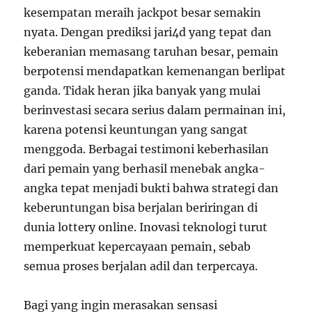
kesempatan meraih jackpot besar semakin
nyata. Dengan prediksi jari4d yang tepat dan
keberanian memasang taruhan besar, pemain
berpotensi mendapatkan kemenangan berlipat
ganda. Tidak heran jika banyak yang mulai
berinvestasi secara serius dalam permainan ini,
karena potensi keuntungan yang sangat
menggoda. Berbagai testimoni keberhasilan
dari pemain yang berhasil menebak angka-
angka tepat menjadi bukti bahwa strategi dan
keberuntungan bisa berjalan beriringan di
dunia lottery online. Inovasi teknologi turut
memperkuat kepercayaan pemain, sebab
semua proses berjalan adil dan terpercaya.
Bagi yang ingin merasakan sensasi