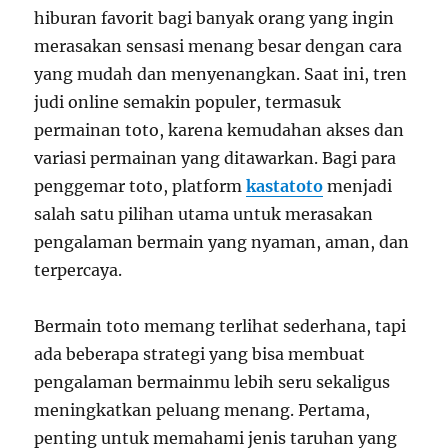
hiburan favorit bagi banyak orang yang ingin
merasakan sensasi menang besar dengan cara
yang mudah dan menyenangkan. Saat ini, tren
judi online semakin populer, termasuk
permainan toto, karena kemudahan akses dan
variasi permainan yang ditawarkan. Bagi para
penggemar toto, platform
kastatoto
menjadi
salah satu pilihan utama untuk merasakan
pengalaman bermain yang nyaman, aman, dan
terpercaya.
Bermain toto memang terlihat sederhana, tapi
ada beberapa strategi yang bisa membuat
pengalaman bermainmu lebih seru sekaligus
meningkatkan peluang menang. Pertama,
penting untuk memahami jenis taruhan yang