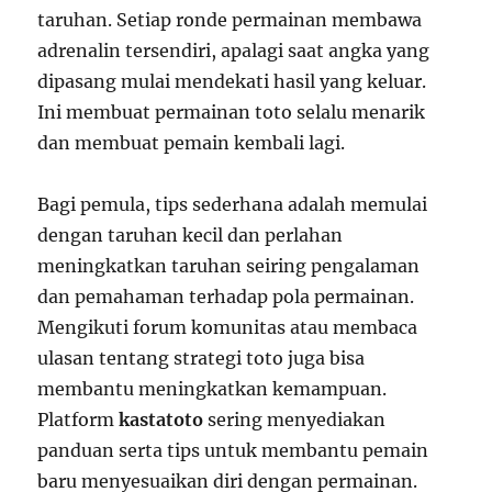
taruhan. Setiap ronde permainan membawa
adrenalin tersendiri, apalagi saat angka yang
dipasang mulai mendekati hasil yang keluar.
Ini membuat permainan toto selalu menarik
dan membuat pemain kembali lagi.
Bagi pemula, tips sederhana adalah memulai
dengan taruhan kecil dan perlahan
meningkatkan taruhan seiring pengalaman
dan pemahaman terhadap pola permainan.
Mengikuti forum komunitas atau membaca
ulasan tentang strategi toto juga bisa
membantu meningkatkan kemampuan.
Platform
kastatoto
sering menyediakan
panduan serta tips untuk membantu pemain
baru menyesuaikan diri dengan permainan.