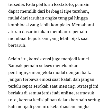
tersedia. Pada platform
kastatoto
, pemain
dapat memilih dari berbagai tipe taruhan,
mulai dari taruhan angka tunggal hingga
kombinasi yang lebih kompleks. Memahami
aturan dasar ini akan membantu pemain
membuat keputusan yang lebih bijak saat
bertaruh.
Selain itu, konsistensi juga menjadi kunci.
Banyak pemain sukses menekankan
pentingnya mengelola modal dengan baik.
Jangan terbawa emosi saat kalah dan jangan
terlalu cepat serakah saat menang. Strategi ini
berlaku di semua jenis
judi online
, termasuk
toto, karena kedisiplinan dalam bermain sering
kali menjadi penentu keberhasilan jangka