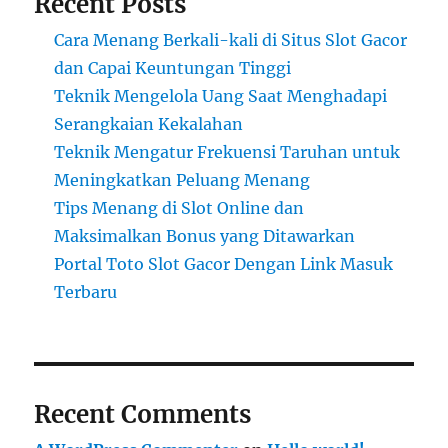
Recent Posts
Cara Menang Berkali-kali di Situs Slot Gacor
dan Capai Keuntungan Tinggi
Teknik Mengelola Uang Saat Menghadapi
Serangkaian Kekalahan
Teknik Mengatur Frekuensi Taruhan untuk
Meningkatkan Peluang Menang
Tips Menang di Slot Online dan
Maksimalkan Bonus yang Ditawarkan
Portal Toto Slot Gacor Dengan Link Masuk
Terbaru
Recent Comments