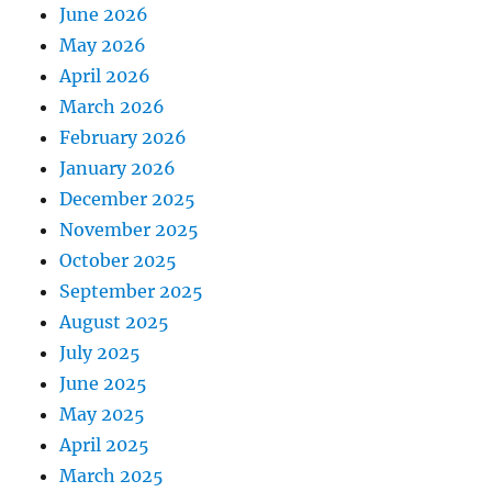
June 2026
May 2026
April 2026
March 2026
February 2026
January 2026
December 2025
November 2025
October 2025
September 2025
August 2025
July 2025
June 2025
May 2025
April 2025
March 2025