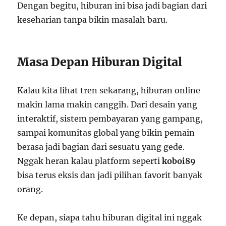
Dengan begitu, hiburan ini bisa jadi bagian dari
keseharian tanpa bikin masalah baru.
Masa Depan Hiburan Digital
Kalau kita lihat tren sekarang, hiburan online
makin lama makin canggih. Dari desain yang
interaktif, sistem pembayaran yang gampang,
sampai komunitas global yang bikin pemain
berasa jadi bagian dari sesuatu yang gede.
Nggak heran kalau platform seperti
koboi89
bisa terus eksis dan jadi pilihan favorit banyak
orang.
Ke depan, siapa tahu hiburan digital ini nggak