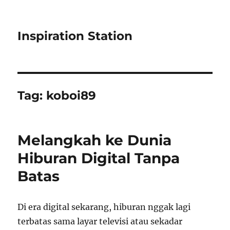
Inspiration Station
Tag:
koboi89
Melangkah ke Dunia
Hiburan Digital Tanpa
Batas
Di era digital sekarang, hiburan nggak lagi
terbatas sama layar televisi atau sekadar