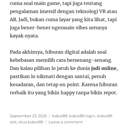
cuma soal main game, tapi juga tentang
pengalaman imersif dengan teknologi VR atau
AR. Jadi, bukan cuma layar yang kita lihat, tapi
juga bener-bener ngerasain vibes serunya
kayak nyata.
Pada akhirnya, hiburan digital adalah soal
kebebasan memilih cara bersenang-senang.
Dan kalau pilihan lo jatuh ke dunia
judi online
,
pastikan lo nikmati dengan santai, penuh
kesadaran, dan tetap on point. Karena hiburan
terbaik itu yang bikin happy tanpa bikin repot.
Posted
Tags
September 23, 2025
koboi89
,
koboi89 login
,
koboi89
on
on
slot
,
situs koboi89
Leave a comment
Melangkah