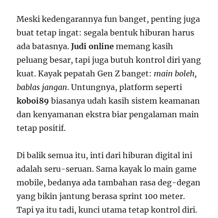
Meski kedengarannya fun banget, penting juga
buat tetap ingat: segala bentuk hiburan harus
ada batasnya.
Judi online
memang kasih
peluang besar, tapi juga butuh kontrol diri yang
kuat. Kayak pepatah Gen Z banget:
main boleh,
bablas jangan
. Untungnya, platform seperti
koboi89
biasanya udah kasih sistem keamanan
dan kenyamanan ekstra biar pengalaman main
tetap positif.
Di balik semua itu, inti dari hiburan digital ini
adalah seru-seruan. Sama kayak lo main game
mobile, bedanya ada tambahan rasa deg-degan
yang bikin jantung berasa sprint 100 meter.
Tapi ya itu tadi, kunci utama tetap kontrol diri.