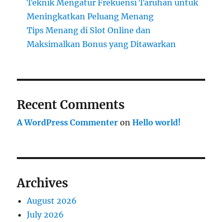
Teknik Mengatur Frekuensi Taruhan untuk
Meningkatkan Peluang Menang
Tips Menang di Slot Online dan
Maksimalkan Bonus yang Ditawarkan
Recent Comments
A WordPress Commenter
on
Hello world!
Archives
August 2026
July 2026