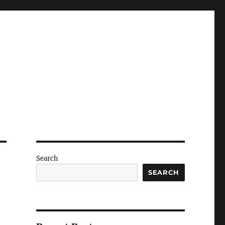
Search
SEARCH