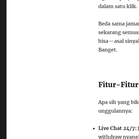
dalam satu klik.
Beda sama jaman
sekarang semuan
bisa—asal sinyal
Banget.
Fitur-Fitu
Apa sih yang bik
unggulannya:
Live Chat 24/7:
withdraw nyangk