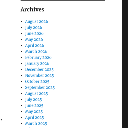
Archives
August 2026
July 2026
June 2026
May 2026
n
April 2026
March 2026
February 2026
January 2026
December 2025
November 2025
October 2025
September 2025
August 2025
July 2025
June 2025
May 2025
,
April 2025
March 2025