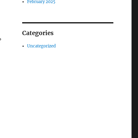
February 2025
Categories
?
Uncategorized