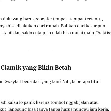
 dulu yang harus repot ke tempat-tempat tertentu,
ya bisa dilakukan dari rumah. Bahkan dari kasur pun
 stabil dan saldo cukup, lo udah bisa mulai main. Praktis
r Ciamik yang Bikin Betah
in 2waybet beda dari yang lain? Nih, beberapa fitur
Jadi kalau lo panik karena tombol nggak jalan atau
ut, langsung bisa tanya tanpa harus nunggu jam kerja.