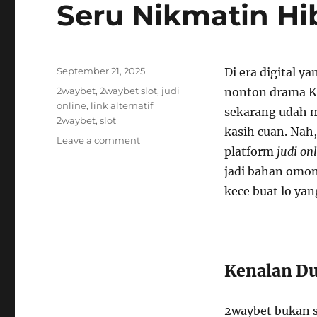
Seru Nikmatin Hi
Posted
September 21, 2025
Di era digital y
on
Tags
2waybet
,
2waybet slot
,
judi
nonton drama Ko
online
,
link alternatif
sekarang udah mu
2waybet
,
slot
kasih cuan. Nah,
on
Leave a comment
platform
judi on
Main
Cuan
jadi bahan omong
Tanpa
kece buat lo ya
Drama?
Ini
Dia
Cara
Seru
Kenalan Du
Nikmatin
Hiburan
Digitalnya!
2waybet bukan s