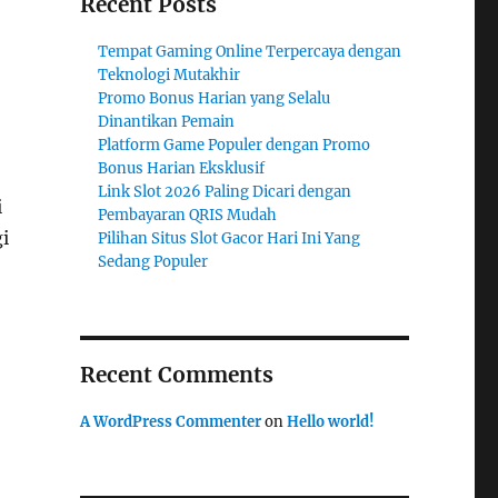
Recent Posts
Tempat Gaming Online Terpercaya dengan
Teknologi Mutakhir
Promo Bonus Harian yang Selalu
Dinantikan Pemain
Platform Game Populer dengan Promo
Bonus Harian Eksklusif
Link Slot 2026 Paling Dicari dengan
i
Pembayaran QRIS Mudah
i
Pilihan Situs Slot Gacor Hari Ini Yang
Sedang Populer
Recent Comments
A WordPress Commenter
on
Hello world!